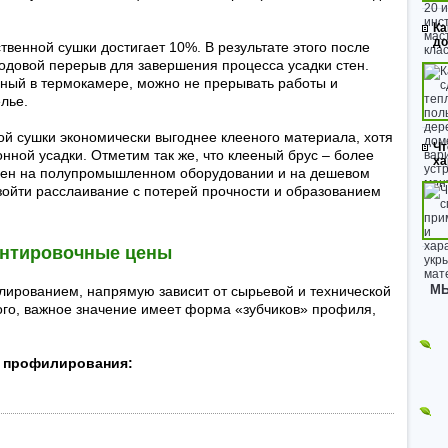
Ка
до
венной сушки достигает 10%. В результате этого после
годовой перерыв для завершения процесса усадки стен.
ный в термокамере, можно не прерывать работы и
лье.
й сушки экономически выгоднее клееного материала, хотя
Чт
нной усадки. Отметим так же, что клееный брус – более
ха
влен на полупромышленном оборудовании и на дешевом
изойти расслаивание с потерей прочности и образованием
ентировочные цены
МЫ
лированием, напрямую зависит от сырьевой и технической
ого, важное значение имеет форма «зубчиков» профиля,
а профилирования: