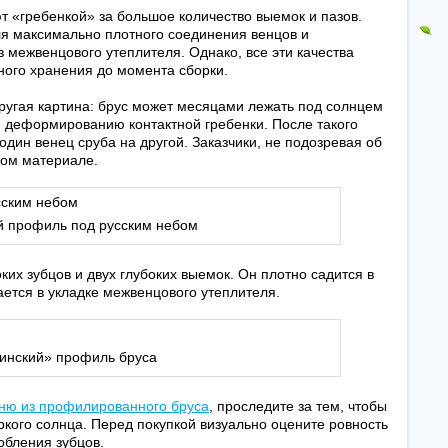
т «гребенкой» за большое количество выемок и пазов.
я максимально плотного соединения венцов и
 межвенцового утеплителя. Однако, все эти качества
ого хранения до момента сборки.
угая картина: брус может месяцами лежать под солнцем
и деформированию контактной гребенки. После такого
один венец сруба на другой. Заказчики, не подозревая об
ном материале.
 профиль под русским небом
ких зубцов и двух глубоких выемок. Он плотно садится в
дается в укладке межвенцового утеплителя.
инский» профиль бруса
ню из профилированного бруса
, проследите за тем, чтобы
ркого солнца. Перед покупкой визуально оцените ровность
обления зубцов.