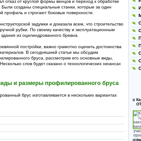
И
л отказ от круглой формы венцов и переход к обработке
 Были созданы специальные станки, которые за один
И
й профиль и строгают боковые поверхности.
М
нструкторской задумки и доказала всем, что строительство
ручной рубки. По своему качеству и эксплуатационным
 здания из оцилиндрованного бревна.
П
евянной постройки, важно грамотно оценить достоинства
материалов. В сегодняшней статье мы обсудим
С
илированного бруса, рассмотрим его основные виды,
Несколько слов будет сказано о технологических нюансах
 виды и размеры профилированного бруса
ванный брус изготавливается в нескольких вариантах
Ка
ОТ
Ду