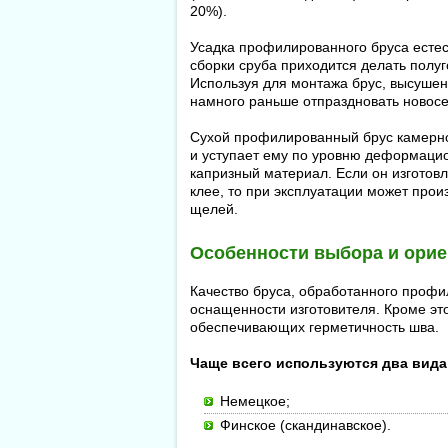
20%).
Усадка профилированного бруса естест
сборки сруба приходится делать полу
Используя для монтажа брус, высушен
намного раньше отпраздновать новосе
Сухой профилированный брус камерно
и уступает ему по уровню деформацио
капризный материал. Если он изгото
клее, то при эксплуатации может про
щелей.
Особенности выбора и ори
Качество бруса, обработанного профи
оснащенности изготовителя. Кроме эт
обеспечивающих герметичность шва.
Чаще всего используются два вид
Немецкое;
Финское (скандинавское).