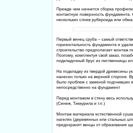
Прежде чем начнется сборка профилир
контактную поверхность фундамента. 
нескольких слоев рубероида или обма
Первый венец сруба – самый ответств
горизонтальность фундамента и удали
строительство предполагает монтаж пе
Поэтому, комплектуя свой заказ, позаб
подкладочный брус из лиственницы или
На подкладку из твердой древесины у
нанесен только на верхней стороне. Вр
было проблем с заменой подгнивших ве
непосредственно на фундамент.
Перед монтажом в стену весь использ
(Сенеж, Тиккурила и т.п.)
Монтаж материала естественной сушки
нагелях (деревянных или стальных шты
предохранят венцы от образования щ