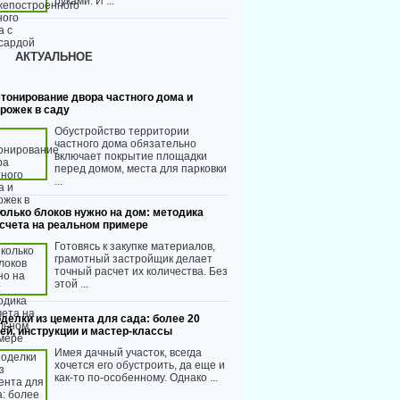
руками. И ...
АКТУАЛЬНОЕ
тонирование двора частного дома и
рожек в саду
Обустройство территории
частного дома обязательно
включает покрытие площадки
перед домом, места для парковки
...
олько блоков нужно на дом: методика
счета на реальном примере
Готовясь к закупке материалов,
грамотный застройщик делает
точный расчет их количества. Без
этой ...
делки из цемента для сада: более 20
ей, инструкции и мастер-классы
Имея дачный участок, всегда
хочется его обустроить, да еще и
как-то по-особенному. Однако ...