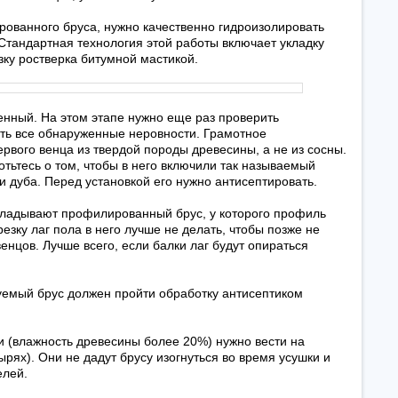
ованного бруса, нужно качественно гидроизолировать
Стандартная технология этой работы включает укладку
зку ростверка битумной мастикой.
енный. На этом этапе нужно еще раз проверить
ть все обнаруженные неровности. Грамотное
рвого венца из твердой породы древесины, а не из сосны.
отьтесь о том, чтобы в него включили так называемый
 дуба. Перед установкой его нужно антисептировать.
кладывают профилированный брус, у которого профиль
езку лаг пола в него лучше не делать, чтобы позже не
нцов. Лучше всего, если балки лаг будут опираться
уемый брус должен пройти обработку антисептиком
 (влажность древесины более 20%) нужно вести на
рях). Они не дадут брусу изогнуться во время усушки и
елей.