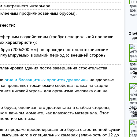
и внутреннего интерьера.
 с клееным профилированным брусом).
тнести:
Бе
осферным воздействиям (требует специальной пропитки
до
х характеристик);
брус (200х200 мм) не проходит по теплотехническим
ксплуатируемых в зимний период (с внешней стороны
планировки здания после завершения строительства.
Ск
ра
ии
огне и биозащитных пропиток древесины
на здоровье.
ки проявляют токсические свойства только на стадии
хания никакой угрозы для организма человека они не
 бруса, оценивая его достоинства и слабые стороны,
По
аком важном моменте, как влажность материала. Этот
ид
хнологию монтажа.
ия о продаже профилированного бруса естественной сушки
, высушенного в специальных камерах (влажность от 12 до