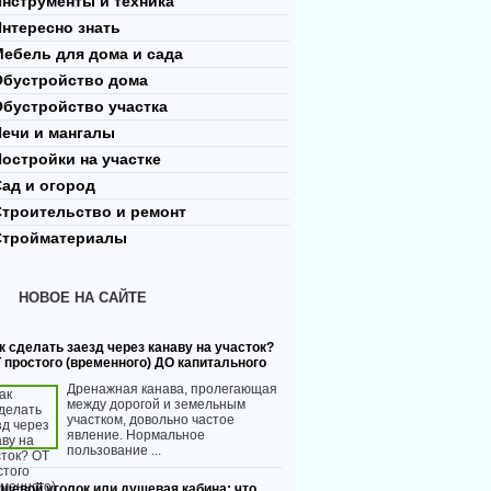
нструменты и техника
нтересно знать
ебель для дома и сада
Обустройство дома
Обустройство участка
Печи и мангалы
остройки на участке
ад и огород
Строительство и ремонт
Стройматериалы
НОВОЕ НА САЙТЕ
к сделать заезд через канаву на участок?
 простого (временного) ДО капитального
Дренажная канава, пролегающая
между дорогой и земельным
участком, довольно частое
явление. Нормальное
пользование ...
шевой уголок или душевая кабина: что