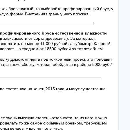
л как бревенчатый, то выбирайте профилированный брус, у
клую форму. Внутренняя грань у него плоская.
о профилированного бруса естественной влажности
(в зависимости от сорта древесины). За материал,
заплатить не менее 11 000 рублей за кубометр. Клееный
ороже – в среднем от 18500 рублей за тот же объем.
илку домокомплекта под конкретный проект, это прибавит
а, а также сборку, которая обойдется в районе 5000 руб./
по состоянию на конец 2015 года и могут существенно
т очень высокую степень готовности, то из него можно
Проделать то же самое с обычным бревном, требующем
онки венцов, у вас не получится.