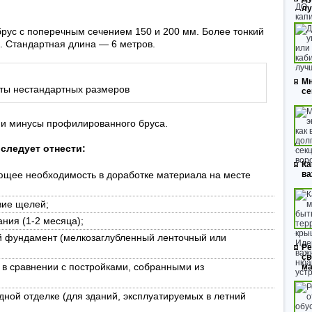
л
брус с поперечным сечением 150 и 200 мм. Более тонкий
. Стандартная длина — 6 метров.
Мн
ты нестандартных размеров
се
 и минусы профилированного бруса.
следует отнести:
Ка
ющее необходимость в доработке материала на месте
ва
вие щелей;
ния (1-2 месяца);
 фундамент (мелкозаглубленный ленточный или
Ре
св
н в сравнении с постройками, собранными из
ма
дной отделке (для зданий, эксплуатируемых в летний