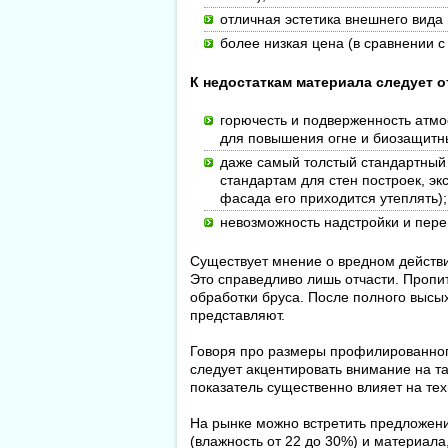
отличная эстетика внешнего вида 
более низкая цена (в сравнении
К недостаткам материала следует о
горючесть и подверженность атм
для повышения огне и биозащитны
даже самый толстый стандартный 
стандартам для стен построек, э
фасада его приходится утеплять);
невозможность надстройки и пере
Существует мнение о вредном действ
Это справедливо лишь отчасти. Пропит
обработки бруса. После полного высы
представляют.
Говоря про размеры профилированного
следует акцентировать внимание на т
показатель существенно влияет на те
На рынке можно встретить предложен
(влажность от 22 до 30%) и материала