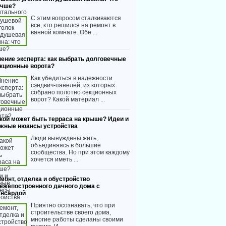
учше?
С этим вопросом сталкиваются
все, кто решился на ремонт в
ванной комнате. Обе ...
ение эксперта: как выбрать долговечные
кционные ворота?
Как убедиться в надежности
сэндвич-панелей, из которых
собрано полотно секционных
ворот? Какой материал ...
кой может быть терраса на крыше? Идеи и
жные нюансы устройства
Люди вынуждены жить,
объединяясь в большие
сообщества. Но при этом каждому
хочется иметь ...
монт, отделка и обустройство
ежепостроенного дачного дома с
нсардой
Приятно осознавать, что при
строительстве своего дома,
многие работы сделаны своими