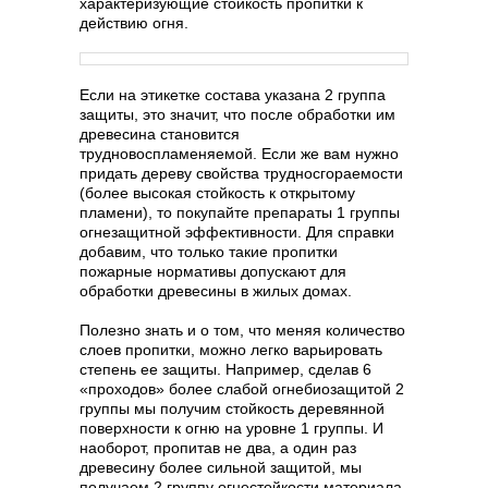
характеризующие стойкость пропитки к
действию огня.
Если на этикетке состава указана 2 группа
защиты, это значит, что после обработки им
древесина становится
трудновоспламеняемой. Если же вам нужно
придать дереву свойства трудносгораемости
(более высокая стойкость к открытому
пламени), то покупайте препараты 1 группы
огнезащитной эффективности. Для справки
добавим, что только такие пропитки
пожарные нормативы допускают для
обработки древесины в жилых домах.
Полезно знать и о том, что меняя количество
слоев пропитки, можно легко варьировать
степень ее защиты. Например, сделав 6
«проходов» более слабой огнебиозащитой 2
группы мы получим стойкость деревянной
поверхности к огню на уровне 1 группы. И
наоборот, пропитав не два, а один раз
древесину более сильной защитой, мы
получаем 2 группу огнестойкости материала.