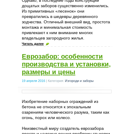
Однако, в последние годы конструкции
дощатых заборов существенно изменились.
Из примитивных «лесенок» они
превратились в шедевры деревянного
зодчества. Отличный внешний вид, простота
монтажа и минимальная стоимость
привлекают к ним внимание многих
владельцев загородного жилья.
Читать далее
Еврозабор: особенности
производства и установки,
размеры и цены
19 апреля 2016
|
Категория:
Изгороди и заборы
Изобретение наборных ограждений из
бетона не относится к эпохальным
озарениям человеческого разума, таким как
огонь, порох или колесо.
Неизвестный миру создатель еврозабора
просто и надежно решил проблему стыковки