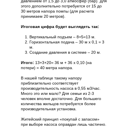
давлением от 1,5 до 3,0 атмосфер (бар). Для
этого дополнительно потребуется от 15 до
30 метров напора помпы (для расчета
принимаем 20 метров).
Итоговая цифра будет выглядеть так:
Вертикальный подъем – 8+5=13 м.
Горизонтальная подача – 30 м х 0,1 = 3
м.
Создание давления в системе – 20 м.
Итого:
13+3+20= 36 м + 36 х 0,10 (на
потери) = 40 метра напора.
В нашей таблице такому напору
приблизительно соответствует
производительность насоса в 0,55 м3/час.
Много это или мало? Для семьи из 2-3
человек вполне достаточно. Для большего
количества жильцов потребуется более
производительная установка.
Житейский принцип «покупай с запасом»
при выборе насоса оправдан лишь частично.