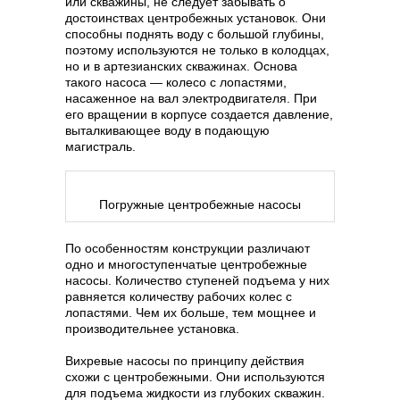
или скважины, не следует забывать о
достоинствах центробежных установок. Они
способны поднять воду с большой глубины,
поэтому используются не только в колодцах,
но и в артезианских скважинах. Основа
такого насоса — колесо с лопастями,
насаженное на вал электродвигателя. При
его вращении в корпусе создается давление,
выталкивающее воду в подающую
магистраль.
Погружные центробежные насосы
По особенностям конструкции различают
одно и многоступенчатые центробежные
насосы. Количество ступеней подъема у них
равняется количеству рабочих колес с
лопастями. Чем их больше, тем мощнее и
производительнее установка.
Вихревые насосы по принципу действия
схожи с центробежными. Они используются
для подъема жидкости из глубоких скважин.