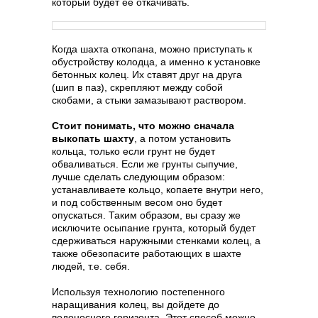
который будет ее откачивать.
Когда шахта откопана, можно приступать к
обустройству колодца, а именно к установке
бетонных колец. Их ставят друг на друга
(шип в паз), скрепляют между собой
скобами, а стыки замазывают раствором.
Стоит понимать, что можно сначала
выкопать шахту
, а потом установить
кольца, только если грунт не будет
обваливаться. Если же грунты сыпучие,
лучше сделать следующим образом:
устанавливаете кольцо, копаете внутри него,
и под собственным весом оно будет
опускаться. Таким образом, вы сразу же
исключите осыпание грунта, который будет
сдерживаться наружными стенками колец, а
также обезопасите работающих в шахте
людей, т.е. себя.
Используя технологию постепенного
наращивания колец, вы дойдете до
водоносного горизонта. Этот способ можно