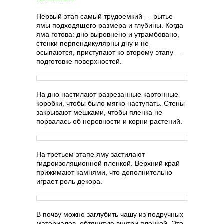
Первый этап самый трудоемкий — рытье
ямы подходящего размера и глубины. Когда
яма готова: дно выровнено и утрамбовано,
стенки перпендикулярны дну и не
осыпаются, приступают ко второму этапу —
подготовке поверхностей.
На дно настилают разрезанные картонные
коробки, чтобы было мягко наступать. Стены
закрывают мешками, чтобы пленка не
порвалась об неровности и корни растений.
На третьем этапе яму застилают
гидроизоляционной пленкой. Верхний край
прижимают камнями, что дополнительно
играет роль декора.
В почву можно заглубить чашу из подручных
материалов, обтянутую внутри пленкой. Это