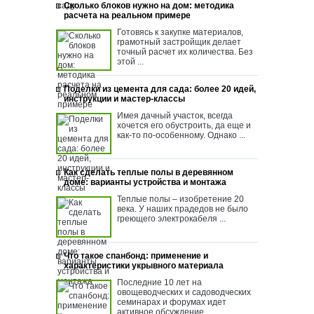
Сколько блоков нужно на дом: методика
расчета на реальном примере
Готовясь к закупке материалов,
грамотный застройщик делает
точный расчет их количества. Без
этой ...
Поделки из цемента для сада: более 20 идей,
инструкции и мастер-классы
Имея дачный участок, всегда
хочется его обустроить, да еще и
как-то по-особенному. Однако ...
Как сделать теплые полы в деревянном
доме: варианты устройства и монтажа
Теплые полы – изобретение 20
века. У наших прадедов не было
греющего электрокабеля ...
Что такое спанбонд: применение и
характеристики укрывного материала
Последние 10 лет на
овощеводческих и садоводческих
семинарах и форумах идет
активное обсуждение ...