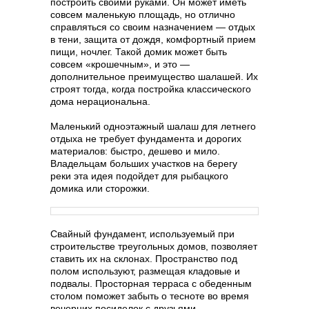
построить своими руками. Он может иметь
совсем маленькую площадь, но отлично
справляться со своим назначением — отдых
в тени, защита от дождя, комфортный прием
пищи, ночлег. Такой домик может быть
совсем «крошечным», и это —
дополнительное преимущество шалашей. Их
строят тогда, когда постройка классического
дома нерациональна.
Маленький одноэтажный шалаш для летнего
отдыха не требует фундамента и дорогих
материалов: быстро, дешево и мило.
Владельцам больших участков на берегу
реки эта идея подойдет для рыбацкого
домика или сторожки.
Свайный фундамент, используемый при
строительстве треугольных домов, позволяет
ставить их на склонах. Пространство под
полом используют, размещая кладовые и
подвалы. Просторная терраса с обеденным
столом поможет забыть о тесноте во время
вечерних посиделок с друзьями.