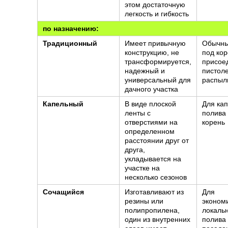
этом достаточную
легкость и гибкость
по назначению:
Традиционный
Имеет привычную
Обычны
конструкцию, не
под кор
трансформируется,
присое
надежный и
пистол
универсальный для
распыл
дачного участка
Капельный
В виде плоской
Для ка
ленты с
полива
отверстиями на
корень
определенном
расстоянии друг от
друга,
укладывается на
участке на
несколько сезонов
Сочащийся
Изготавливают из
Для
резины или
эконом
полипропилена,
локаль
один из внутренних
полива