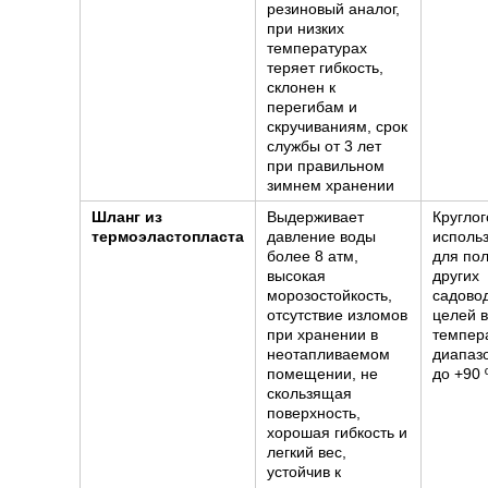
резиновый аналог,
при низких
температурах
теряет гибкость,
склонен к
перегибам и
скручиваниям, срок
службы от 3 лет
при правильном
зимнем хранении
Шланг из
Выдерживает
Кругло
термоэластопласта
давление воды
исполь
более 8 атм,
для пол
высокая
других
морозостойкость,
садово
отсутствие изломов
целей в
при хранении в
темпер
неотапливаемом
диапазо
помещении, не
до +90 
скользящая
поверхность,
хорошая гибкость и
легкий вес,
устойчив к