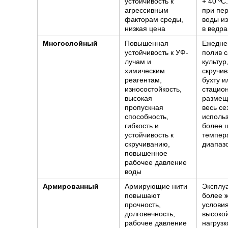
устойчивость к
+ 40 ºC
агрессивным
при пе
факторам среды,
воды из
низкая цена
в ведра
Многослойный
Повышенная
Ежедне
устойчивость к УФ-
полив 
лучам и
культур
химическим
скручив
реагентам,
бухту и
износостойкость,
стацио
высокая
размещ
пропускная
весь се
способность,
использ
гибкость и
более 
устойчивость к
темпер
скручиванию,
диапаз
повышенное
рабочее давление
воды
Армированный
Армирующие нити
Эксплу
повышают
более 
прочность,
условия
долговечность,
высоко
рабочее давление
нагрузк