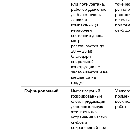
или полиуретана,
точечн
рабочее давление
ручного
до 5 атм, очень
растени
легкий и
исполь
компактный (в
при те
нерабочем
от -5 д
состоянии длина
метр,
растягивается до
20 — 25 м),
благодаря
спиральной
конструкции не
заламывается и не
мешается на
грядке
Гофрированный
Имеет верхний
Универ
гофрированный
примен
слой, придающий
всех п
дополнительную
работ
жесткость для
устранения частых
сгибов и
сохраняющий при