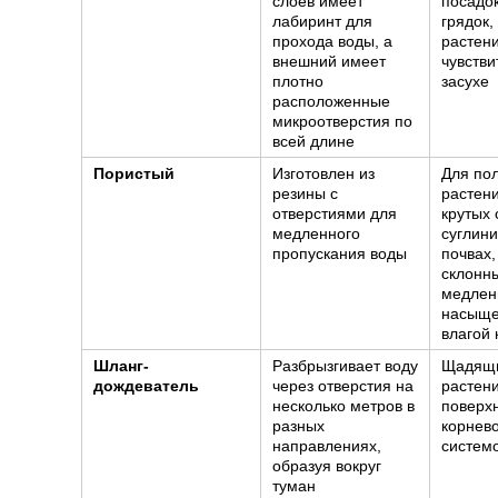
слоев имеет
посадок
лабиринт для
грядок,
прохода воды, а
растен
внешний имеет
чувстви
плотно
засухе
расположенные
микроотверстия по
всей длине
Пористый
Изготовлен из
Для по
резины с
растен
отверстиями для
крутых 
медленного
суглин
пропускания воды
почвах,
склонны
медлен
насыщ
влагой 
Шланг-
Разбрызгивает воду
Щадящи
дождеватель
через отверстия на
растени
несколько метров в
поверх
разных
корнев
направлениях,
систем
образуя вокруг
туман