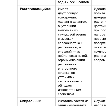
воды и вес шлангов
Растягивающийся
Имеет
Идеале
двухслойную
полива
конструкцию
декора
«шланг в шланге»:
растен
внутренний
цветоч
выполнен из
при по
каучуковой резины
напоре 
с высокой
неровн
способностью к
поверх
растяжению, а
могут в
внешний — из
труднос
нейлоновых нитей,
растяг
ограничивающий
сбором
растяжение
внутреннего
шланга, он
устойчив к
загрязнениям и
обладает
износостойким
свойством
Спиральный
Изготавливается из
Служит
этилвинилацетата
направ