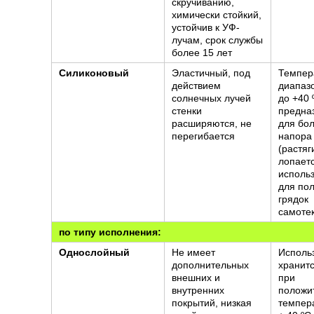
скручиванию,
химически стойкий,
устойчив к УФ-
лучам, срок службы
более 15 лет
Силиконовый
Эластичный, под
Темпер
действием
диапазо
солнечных лучей
до +40 
стенки
предна
расширяются, не
для бо
перегибается
напора
(растяг
лопаетс
исполь
для по
грядок
самоте
по типу исполнения:
Однослойный
Не имеет
Использ
дополнительных
хранитс
внешних и
при
внутренних
положи
покрытий, низкая
темпер