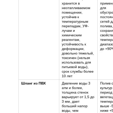
хранится в
примен
неотапливаемом
для
помещении,
обустр
устойчив к
постоя
температурным
сетей д
перепадам, УФ-
полива,
лучам и
сохраня
химическим
свойств
реагентам,
темпер
устойчивость к
диапазо
деформации,
до +90
довольно тяжелый,
токсичен (нельзя
использовать для
питьевой воды),
срок службы более
10 лет
Шланг из ПВХ
Давление воды 3
Полив 
атм и более,
культур
толщина стенок
период
варьирует от 1,5 до
вегетац
3 мм, дает
темпер
больший напор
выше -5
воды, чем
ниже +