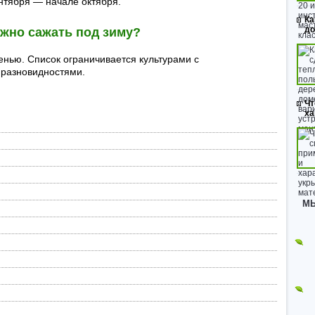
нтября — начале октября.
Ка
до
жно сажать под зиму?
енью. Список ограничивается культурами с
разновидностями.
Чт
ха
МЫ