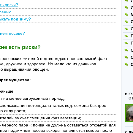
И
ть риски?
И
осенью
М
ажать под зиму?
мнем посеве?
П
кие есть риски?
С
еревенских жителей подтверждают неоспоримый факт:
че, дружнее и здоровее. Но мало кто из дачников
соб выращивания овощей.
преимущества:
раньше;
Ка
т на менее загруженный период;
ОТ
спользования потенциала талых вод: семена быстрее
ю силу роста;
ителей за счет смещения фаз вегетации;
 черного пара»: почва не должна оставаться открытой для
 при подзимнем посеве всходы появляются вскоре после
Ду