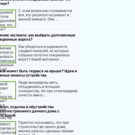
учше?
С этим вопросом сталкиваются
все, кто решился на ремонт в
ванной комнате. Обе ...
ение эксперта: как выбрать долговечные
кционные ворота?
Как убедиться в надежности
сэндвич-панелей, из которых
собрано полотно секционных
ворот? Какой материал ...
кой может быть терраса на крыше? Идеи и
жные нюансы устройства
Люди вынуждены жить,
объединяясь в большие
сообщества. Но при этом каждому
хочется иметь ...
монт, отделка и обустройство
ежепостроенного дачного дома с
нсардой
Приятно осознавать, что при
строительстве своего дома,
многие работы сделаны своими