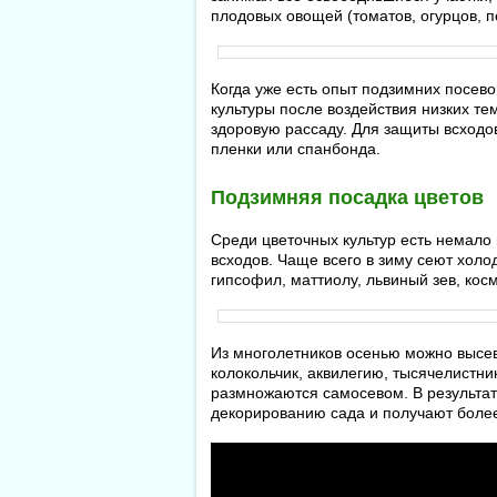
плодовых овощей (томатов, огурцов, п
Когда уже есть опыт подзимних посево
культуры после воздействия низких те
здоровую рассаду. Для защиты всходо
пленки или спанбонда.
Подзимняя посадка цветов
Среди цветочных культур есть немало
всходов. Чаще всего в зиму сеют холо
гипсофил, маттиолу, львиный зев, ко
Из многолетников осенью можно высев
колокольчик, аквилегию, тысячелистни
размножаются самосевом. В результат
декорированию сада и получают боле