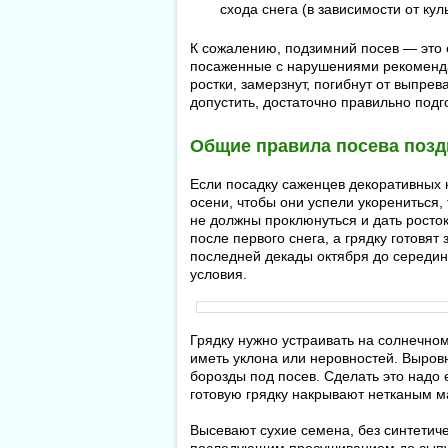
схода снега (в зависимости от кул
К сожалению, подзимний посев — это е
посаженные с нарушениями рекоменд
ростки, замерзнут, погибнут от выпре
допустить, достаточно правильно подго
Общие правила посева позд
Если посадку саженцев декоративных к
осени, чтобы они успели укорениться,
не должны проклюнуться и дать росто
после первого снега, а грядку готовя
последней декады октября до середи
условия.
Грядку нужно устраивать на солнечно
иметь уклона или неровностей. Выров
борозды под посев. Сделать это надо 
готовую грядку накрывают нетканым 
Высевают сухие семена, без синтетиче