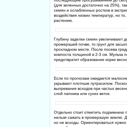
последующим просушиванием до сыпуч
(для зеленных достаточно на 25%), т
семян и ослабленных ростков в экстр
воздействия низких температур, но то
растению.
Глубину заделки семян увеличивают до
промерзшей почве, то грунт для засып
прохладном месте. После посева гряд
компоста толщиной в 2-3 см. Мульча 
предотвратит образование корки весно
Если по прогнозам ожидается малосне
укрывают плотным лутрасилом. Поскол
выпревания всходов при частых весен
слой лапника или сухих веток.
Отдельно стоит отметить подзимнюю по
нельзя сажать в промерзшую землю. Д
но не всходы. Ориентироваться нужно