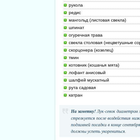
рукола
редис
мангольд (листовая свекла)
шпинат
огуречная трава
свекла столовая (нецветушные со
скорцонера (козелец)
тмин
котовник (кошачья мята)
лофант анисовый
шалфей мускатный
рута садовая
катран
На заметку!
Лук-севок диаметром ме
стрелкуется после воздействия низ
подзимней посадки в конце сентябр
должны успеть укорениться.