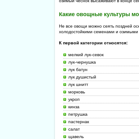
озимый чеснок высаживают в конце се
Какие овощные культуры мо
Не все овощи можно сеять поздней ос
холодостойкими семенами и озимыми 
К первой категории относятся:
мелкий лук-севок
лук-чернушка
лук батун
лук душистый
лук шнитт
морковь
укроп
кинза
петрушка
пастернак
салат
щавель