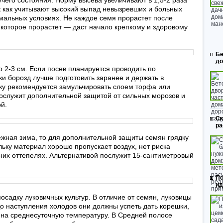
его состояния. Норму высева увеличивают в 1,5-2 раза
ак как учитывают высокий выпад невызревших и больных
емальных условиях. Не каждое семя прорастет после
, которое прорастет — даст начало крепкому и здоровому
Бе
до
 2-3 см. Если посев планируется проводить по
ки борозд лучше подготовить заранее и держать в
ку рекомендуется замульчировать слоем торфа или
послужит дополнительной защитой от сильных морозов и
й.
Ск
ра
жная зима, то для дополнительной защиты семян грядку
ьку материал хорошо пропускает воздух, нет риска
них оттепелях. Альтернативой послужит 15-сантиметровый
По
ид
садку луковичных культур. В отличие от семян, луковицы
о наступления холодов они должны успеть дать корешки,
 на среднесуточную температуру. В Средней полосе