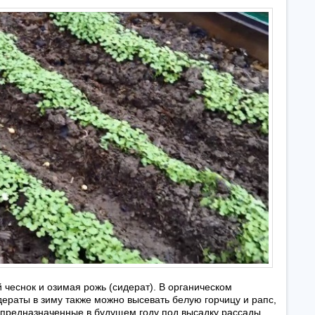
чеснок и озимая рожь (сидерат). В органическом
ераты в зиму также можно высевать белую горчицу и рапс,
 предназначенные в будущем году под высадку рассады