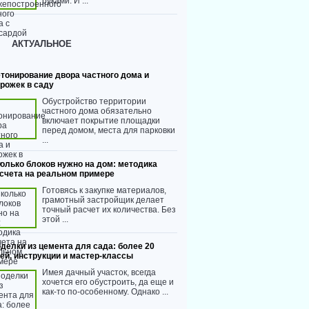
руками. И ...
АКТУАЛЬНОЕ
тонирование двора частного дома и
рожек в саду
Обустройство территории
частного дома обязательно
включает покрытие площадки
перед домом, места для парковки
...
олько блоков нужно на дом: методика
счета на реальном примере
Готовясь к закупке материалов,
грамотный застройщик делает
точный расчет их количества. Без
этой ...
делки из цемента для сада: более 20
ей, инструкции и мастер-классы
Имея дачный участок, всегда
хочется его обустроить, да еще и
как-то по-особенному. Однако ...