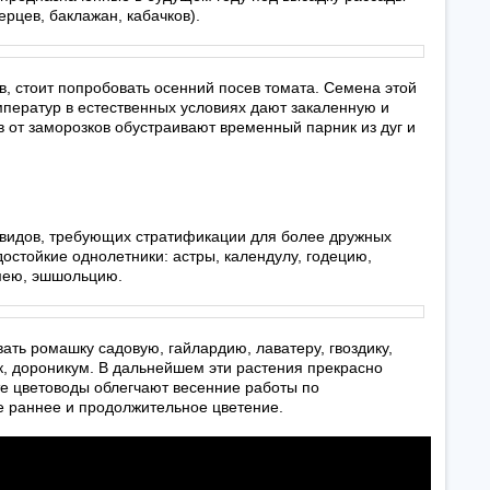
ерцев, баклажан, кабачков).
в, стоит попробовать осенний посев томата. Семена этой
мператур в естественных условиях дают закаленную и
в от заморозков обустраивают временный парник из дуг и
 видов, требующих стратификации для более дружных
достойкие однолетники: астры, календулу, годецию,
смею, эшшольцию.
ать ромашку садовую, гайлардию, лаватеру, гвоздику,
к, дороникум. В дальнейшем эти растения прекрасно
е цветоводы облегчают весенние работы по
е раннее и продолжительное цветение.