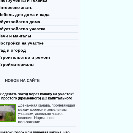
нструменты и техника
нтересно знать
ебель для дома и сада
Обустройство дома
Обустройство участка
Печи и мангалы
остройки на участке
ад и огород
Строительство и ремонт
Стройматериалы
НОВОЕ НА САЙТЕ
к сделать заезд через канаву на участок?
 простого (временного) ДО капитального
Дренажная канава, пролегающая
между дорогой и земельным
участком, довольно частое
явление. Нормальное
пользование ...
шевой уголок или душевая кабина: что