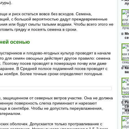
ьтуры).
л
ще и риск остаться вовсе без всходов. Семена,
аций, с большой вероятностью дадут преждевременные
вания или будут смыты талыми водами. Чтобы всего этого не
товить грядку и посеять семена в сроки.
Мн
се
ней осенью
устарников и плодово-ягодных культур проводят в начале
 то для семян овощных действует другое правило: семена
к. Поэтому посев проводят в померзшую почву или даже
Ка
т заранее. В Средней полосе подзимний посев проводят с
ва
ны ноября. Более точные сроки определяют погодные
м, защищенном от северных ветров участке. Она не должна
Ре
ненную поверхность слегка приминают и нарезают
св
еще в сентябре. Чтобы не допустить переувлажнения,
ма
материалом.
ских оболочек. Допускается только протравливание с