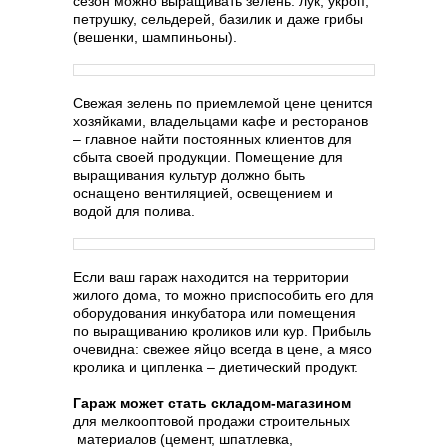
сезон можно выращивать зелень: лук, укроп,
петрушку, сельдерей, базилик и даже грибы
(вешенки, шампиньоны).
Свежая зелень по приемлемой цене ценится
хозяйками, владельцами кафе и ресторанов
– главное найти постоянных клиентов для
сбыта своей продукции. Помещение для
выращивания культур должно быть
оснащено вентиляцией, освещением и
водой для полива.
Если ваш гараж находится на территории
жилого дома, то можно приспособить его для
оборудования инкубатора или помещения
по выращиванию кроликов или кур. Прибыль
очевидна: свежее яйцо всегда в цене, а мясо
кролика и ципленка – диетический продукт.
Гараж может стать складом-магазином
для мелкооптовой продажи строительных
материалов (цемент, шпатлевка,