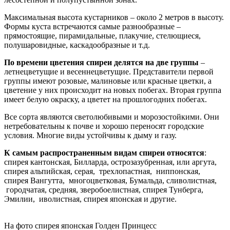
Максимальная высота кустарников – около 2 метров в высоту.
Формы куста встречаются самые разнообразные –
прямостоящие, пирамидальные, плакучие, стелющиеся,
полушаровидные, каскадообразные и т.д.
По времени цветения спиреи делятся на две группы
–
летнецветущие и весеннецветущие. Представители первой
группы имеют розовые, малиновые или красные цветки, а
цветение у них происходит на новых побегах. Вторая группа
имеет белую окраску, а цветет на прошлогодних побегах.
Все сорта являются светолюбивыми и морозостойкими. Они
нетребовательны к почве и хорошо переносят городские
условия. Многие виды устойчивы к дыму и газу.
К самым распространенным видам спиреи относятся
:
спирея кантонская, Билларда, острозазубренная, или аргута,
спирея альпийская, серая, трехлопастная, ниппонская,
спирея Вангутта, многоцветковая, Бумальда, сливолистная,
городчатая, средняя, зверобоелистная, спирея Тунберга,
Эмилии, иволистная, спирея японская и другие.
На фото спирея японская Голден Принцесс