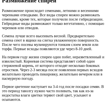
Размножение спиреи
Размножение происходит семенами, летними и весенними
черенками отводками. Все виды спиреи можно размножать
семенами, кроме тех, которые получили после гибридизации.
Гибридные виды размножают только вегетативно, с помощью
черенков или отводов.
Семена лучше всего высеивать весной. Предварительно
семена сеют в ящики на слегка увлажненную поверхность.
После чего посевы мульчируются тонким слоем земли или
торфа. Первые всходы появляются уде через 8-10 дней.
На первом году жизни спиреи один побег, неразветвленный и
извилистый. Корневая система представляет собой один
стержневой корень, от которого отходят несколько боковых
отростков. Через 2-3 месяца после появления первых всходов
желательно проводить пикировку, желательно вечером или в
пасмурную погоду.
Первое цветение наступает на 3-4 год после посадки семян. В
это период таволгу нужно часто поливать, так как из-за
недостатка влаги цветки теряют свой цвет, усыхают и
осыпаются.