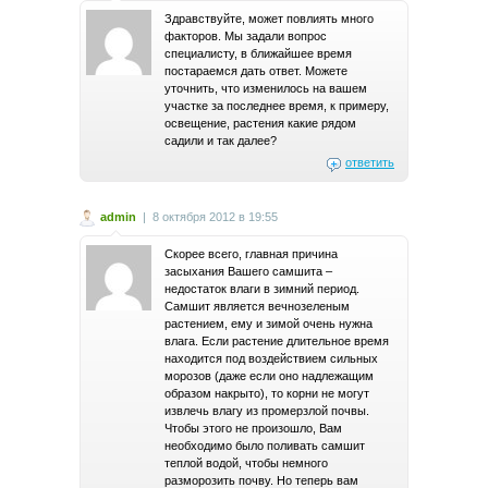
Здравствуйте, может повлиять много
факторов. Мы задали вопрос
специалисту, в ближайшее время
постараемся дать ответ. Можете
уточнить, что изменилось на вашем
участке за последнее время, к примеру,
освещение, растения какие рядом
садили и так далее?
ответить
admin
|
8 октября 2012 в 19:55
Скорее всего, главная причина
засыхания Вашего самшита –
недостаток влаги в зимний период.
Самшит является вечнозеленым
растением, ему и зимой очень нужна
влага. Если растение длительное время
находится под воздействием сильных
морозов (даже если оно надлежащим
образом накрыто), то корни не могут
извлечь влагу из промерзлой почвы.
Чтобы этого не произошло, Вам
необходимо было поливать самшит
теплой водой, чтобы немного
разморозить почву. Но теперь вам