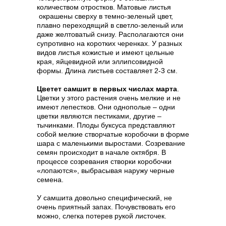
количеством отростков. Матовые листья
окрашены сверху в темно-зеленый цвет,
плавно переходящий в светло-зеленый или
даже желтоватый снизу. Располагаются они
супротивно на коротких черенках. У разных
видов листья кожистые и имеют цельные
края, яйцевидной или эллипсовидной
формы. Длина листьев составляет 2-3 см.
Цветет самшит в первых числах марта
.
Цветки у этого растения очень мелкие и не
имеют лепестков. Они однополые – одни
цветки являются пестиками, другие –
тычинками. Плоды буксуса представляют
собой мелкие створчатые коробочки в форме
шара с маленькими выростами. Созревание
семян происходит в начале октября. В
процессе созревания створки коробочки
«лопаются», выбрасывая наружу черные
семена.
У самшита довольно специфический, не
очень приятный запах. Почувствовать его
можно, слегка потерев рукой листочек.