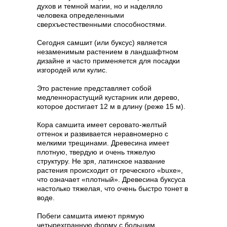
духов и темной магии, но и наделяло
человека определенными
сверхъестественными способностями.
Сегодня самшит (или буксус) является
незаменимым растением в ландшафтном
дизайне и часто применяется для посадки
изгородей или кулис.
Это растение представляет собой
медленнорастущий кустарник или дерево,
которое достигает 12 м в длину (реже 15 м).
Кора самшита имеет серовато-желтый
оттенок и развивается неравномерно с
мелкими трещинами. Древесина имеет
плотную, твердую и очень тяжелую
структуру. Не зря, латинское название
растения происходит от греческого «buxe»,
что означает «плотный». Древесина буксуса
настолько тяжелая, что очень быстро тонет в
воде.
Побеги самшита имеют прямую
четырехгранную форму с большим