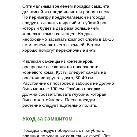
Оптимальным временем посадки самшита
для живой изгороди является ранняя весна.
По периметру предполагаемой изгороди
следует выкопать широкий и глубокий ров,
который будет в два раза больше чем
корневые комья саженцев. На дно
необходимо засыпать компост слоем в 10-15
см и перемешать его с землей. В этом
хорошо помогут перекопочные вилы.
Извлекая саженцы из контейнеров,
расправьте все корни на поверхности
корневого кома. Кусты следует сажать на
расстоянии друг от друга, 30-40 см.
Расстояние от построек и заборов не должно
быть меньше 100 см. Глубина посадки
должна соответствовать глубине, которая
была в контейнерах. После посадки
растение следует тщательно полить.
Уход за самшитом
Посадки следует оберегать от пагубного
влияния полуденных солнечных лучей. Для