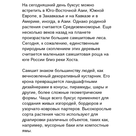
На сегодняшний день буксус можно
встретить в Юго-Восточной Азии, Южной
Европе, в Закавказье и на Кавказе и в
Америке, иногда, в Азии. Однако родиной
растения считается Средиземноморье. Еще
несколько веков назад на планете
произрастали большие самшитовые леса.
Сегодня, к сожалению, единственным
природным скоплением этих деревьев
считается маленькая самшитовая роща на
юге России близ реки Хоста.
Самшит знаком большинству людей, как
вечнозеленый декоративный кустарник. Его
крона превращается ландшафтными
дизайнерами в конусы, пирамиды, шары и
другие, более сложные геометрические
формы. Чаще всего буксус применяют для
создания живых изгородей, бордюров и
узорчато-ковровых партеров. Высокорослые
сорта растения часто используют для
драпировки различных объектов, таких как,
например, мусорные баки или компостные
ямы.