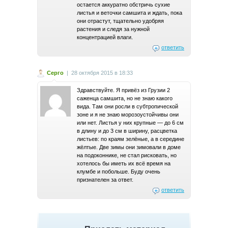
остается аккуратно обстричь сухие
листья и веточки самшита и ждать, пока
они отрастут, тщательно удобряя
растения и следя за нужной
концентрацией влаги.
ответить
Серго
|
28 октября 2015 в 18:33
Здравствуйте. Я привёз из Грузии 2
саженца самшита, но не знаю какого
вида. Там они росли в субтропической
зоне и я не знаю морозоустойчивы они
или нет. Листья у них крупные — до 6 см
в длину и до 3 см в ширину, расцветка
листьев: по краям зелёные, а в середине
жёлтые. Две зимы они зимовали в доме
на подоконнике, не стал рисковать, но
хотелось бы иметь их всё время на
клумбе и побольше. Буду очень
признателен за ответ.
ответить