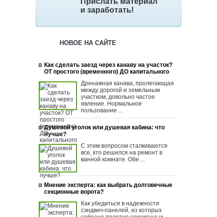
Прислать материал
и заработать!
НОВОЕ НА САЙТЕ
Как сделать заезд через канаву на участок?
ОТ простого (временного) ДО капитального
Дренажная канава, пролегающая
между дорогой и земельным
участком, довольно частое
явление. Нормальное
пользование ...
Душевой уголок или душевая кабина: что
лучше?
С этим вопросом сталкиваются
все, кто решился на ремонт в
ванной комнате. Обе ...
Мнение эксперта: как выбрать долговечные
секционные ворота?
Как убедиться в надежности
сэндвич-панелей, из которых