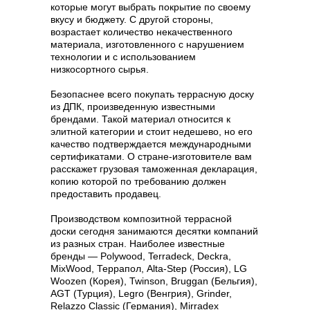
которые могут выбрать покрытие по своему
вкусу и бюджету. С другой стороны,
возрастает количество некачественного
материала, изготовленного с нарушением
технологии и с использованием
низкосортного сырья.
Безопаснее всего покупать террасную доску
из ДПК, произведенную известными
брендами. Такой материал относится к
элитной категории и стоит недешево, но его
качество подтверждается международными
сертификатами. О стране-изготовителе вам
расскажет грузовая таможенная декларация,
копию которой по требованию должен
предоставить продавец.
Производством композитной террасной
доски сегодня занимаются десятки компаний
из разных стран. Наиболее известные
бренды — Polywood, Terradeck, Deckra,
MixWood, Террапол, Alta-Step (Россия), LG
Woozen (Корея), Twinson, Bruggan (Бельгия),
AGT (Турция), Legro (Венгрия), Grinder,
Relazzo Classic (Германия), Mirradex