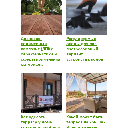
Древесно-
Регулируемые
полимерный
опоры для лаг:
композит (ДПК):
прогрессивный
характеристики и
вариант
сферы применения
устройства полов
материала
Как сделать
Какой может быть
террасу у дома
терраса на крыше?
красивой, удобной
Идеи и важные