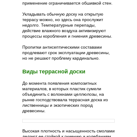
применение ограничивается обшивкой стен.
Укладывать обычную доску на открытую
террасу можно, но здесь она прослужит
недолго. Температурные перепады,
действие влажного воздуха активизируют
процессы коробления и гниения древесины.
Пропитки антисептическими составами
продлевают срок эксплуатации древесины,
но не решают проблему кардинально.
Виды террасной доски
До момента появления композитных
материалов, в которых пластик сумели
объединить с волокнами целлюлозы, на
рынке господствовала террасная доска из
лиственницы и экзотических пород
древесины.
Высокая плотность и насыщенность смолами
делают ее стойкой к гниению и колебаниям