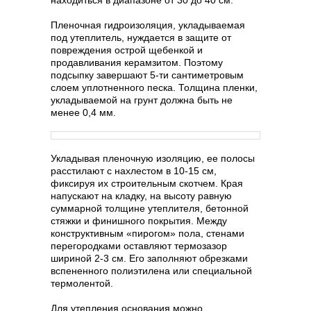
находиться в диапазоне от 30 до 40 см.
Пленочная гидроизоляция, укладываемая
под утеплитель, нуждается в защите от
повреждения острой щебенкой и
продавливания керамзитом. Поэтому
подсыпку завершают 5-ти сантиметровым
слоем уплотненного песка. Толщина пленки,
укладываемой на грунт должна быть не
менее 0,4 мм.
Укладывая пленочную изоляцию, ее полосы
расстилают с нахлестом в 10-15 см,
фиксируя их строительным скотчем. Края
напускают на кладку, на высоту равную
суммарной толщине утеплителя, бетонной
стяжки и финишного покрытия. Между
конструктивным «пирогом» пола, стенами
перегородками оставляют термозазор
шириной 2-3 см. Его заполняют обрезками
вспененного полиэтилена или специальной
термолентой.
Для утепления основания можно