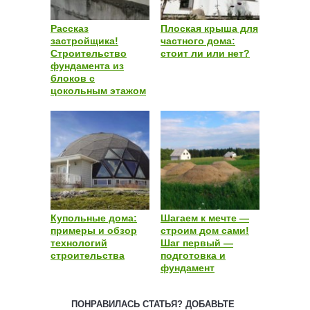
Рассказ
Плоская крыша для
застройщика!
частного дома:
Строительство
стоит ли или нет?
фундамента из
блоков с
цокольным этажом
Купольные дома:
Шагаем к мечте —
примеры и обзор
строим дом сами!
технологий
Шаг первый —
строительства
подготовка и
фундамент
ПОНРАВИЛАСЬ СТАТЬЯ? ДОБАВЬТЕ