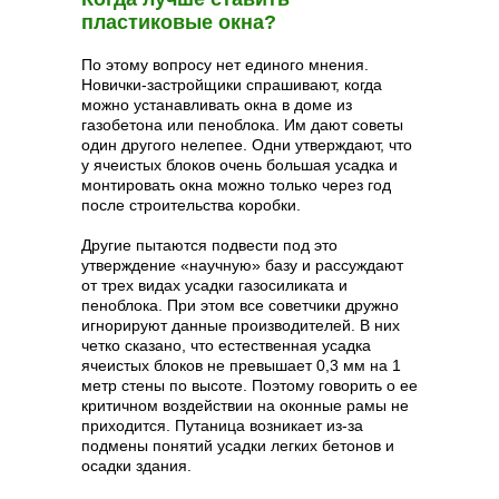
пластиковые окна?
По этому вопросу нет единого мнения.
Новички-застройщики спрашивают, когда
можно устанавливать окна в доме из
газобетона или пеноблока. Им дают советы
один другого нелепее. Одни утверждают, что
у ячеистых блоков очень большая усадка и
монтировать окна можно только через год
после строительства коробки.
Другие пытаются подвести под это
утверждение «научную» базу и рассуждают
от трех видах усадки газосиликата и
пеноблока. При этом все советчики дружно
игнорируют данные производителей. В них
четко сказано, что естественная усадка
ячеистых блоков не превышает 0,3 мм на 1
метр стены по высоте. Поэтому говорить о ее
критичном воздействии на оконные рамы не
приходится. Путаница возникает из-за
подмены понятий усадки легких бетонов и
осадки здания.