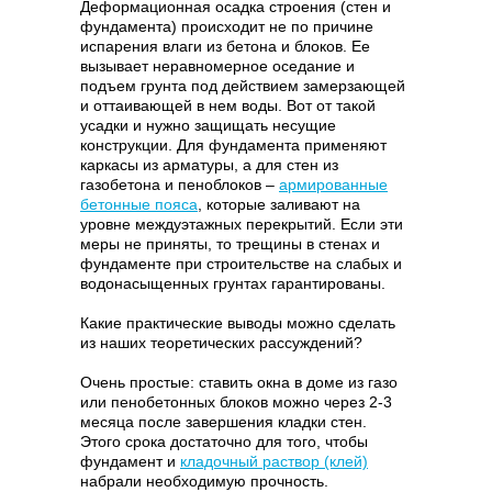
Деформационная осадка строения (стен и
фундамента) происходит не по причине
испарения влаги из бетона и блоков. Ее
вызывает неравномерное оседание и
подъем грунта под действием замерзающей
и оттаивающей в нем воды. Вот от такой
усадки и нужно защищать несущие
конструкции. Для фундамента применяют
каркасы из арматуры, а для стен из
газобетона и пеноблоков –
армированные
бетонные пояса
, которые заливают на
уровне междуэтажных перекрытий. Если эти
меры не приняты, то трещины в стенах и
фундаменте при строительстве на слабых и
водонасыщенных грунтах гарантированы.
Какие практические выводы можно сделать
из наших теоретических рассуждений?
Очень простые: ставить окна в доме из газо
или пенобетонных блоков можно через 2-3
месяца после завершения кладки стен.
Этого срока достаточно для того, чтобы
фундамент и
кладочный раствор (клей)
набрали необходимую прочность.