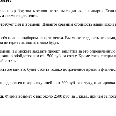
нологию работ, знать основные этапы создания альпинария. Если
 а также на растения.
отребует сил и времени. Давайте сравним стоимость альпийской 
 себя план с подбором ассортимента. Вы можете сделать это сами
за интернет заплатить надо будет.
мени, вы можете заказать проект, заплатив за это определенную 
ализацию обойдется вам от 1500 руб. за сотку. Кроме того, специа
ной сотки.
пять же вам это будет стоить только потраченное время и физичес
 деревьев и корчевку пней – от 300 руб. за штуку, планировка уч
ки
. Фирма возьмет с вас около 2500 руб. за 1 кв.м., причем за п