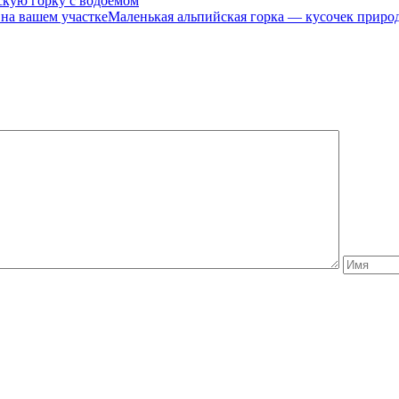
скую горку с водоемом
Маленькая альпийская горка — кусочек приро