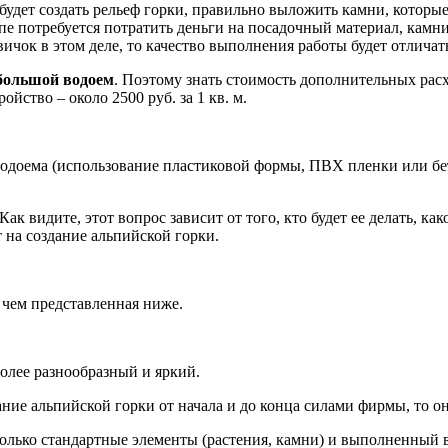
удет создать рельеф горки, правильно выложить камни, которы
апе потребуется потратить деньги на посадочный материал, кам
вичок в этом деле, то качество выполнения работы будет отличат
большой водоем
. Поэтому знать стоимость дополнительных рас
ройство – около 2500 руб. за 1 кв. м.
 водоема (использование пластиковой формы, ПВХ пленки или бет
ак видите, этот вопрос зависит от того, кто будет ее делать, как
 на создание альпийской горки.
 чем представленная ниже.
более разнообразный и яркий.
ание альпийской горки от начала и до конца силами фирмы, то о
 только стандартные элементы (растения, камни) и выполненный 