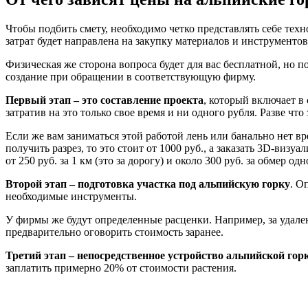
Чтобы подбить смету, необходимо четко представлять себе тех
затрат будет направлена на закупку материалов и инструментов,
Физическая же сторона вопроса будет для вас бесплатной, но п
создание при обращении в соответствующую фирму.
Первый этап – это составление проекта
, который включает в
затратив на это только свое время и ни одного рубля. Разве что 
Если же вам заниматься этой работой лень или банально нет вре
получить разрез, то это стоит от 1000 руб., а заказать 3D-визу
от 250 руб. за 1 км (это за дорогу) и около 300 руб. за обмер од
Второй этап – подготовка участка под альпийскую горку
. О
необходимые инструменты.
У фирмы же будут определенные расценки. Например, за удаление
предварительно оговорить стоимость заранее.
Третий этап – непосредственное устройство альпийской гор
заплатить примерно 20% от стоимости растения.