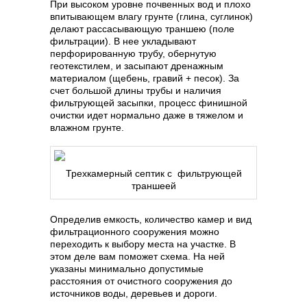
При высоком уровне почвенных вод и плохо
впитывающем влагу грунте (глина, суглинок)
делают рассасывающую траншею (поле
фильтрации). В нее укладывают
перфорированную трубу, обернутую
геотекстилем, и засыпают дренажным
материалом (щебень, гравий + песок). За
счет большой длины трубы и наличия
фильтрующей засыпки, процесс финишной
очистки идет нормально даже в тяжелом и
влажном грунте.
Трехкамерный септик с фильтрующей
траншеей
Определив емкость, количество камер и вид
фильтрационного сооружения можно
переходить к выбору места на участке. В
этом деле вам поможет схема. На ней
указаны минимально допустимые
расстояния от очистного сооружения до
источников воды, деревьев и дороги.