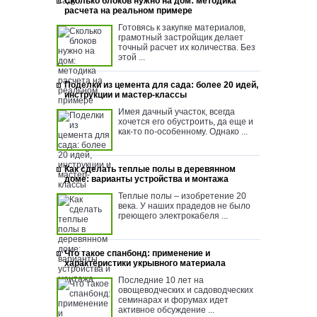
Сколько блоков нужно на дом: методика
расчета на реальном примере
Готовясь к закупке материалов,
грамотный застройщик делает
точный расчет их количества. Без
этой ...
Поделки из цемента для сада: более 20 идей,
инструкции и мастер-классы
Имея дачный участок, всегда
хочется его обустроить, да еще и
как-то по-особенному. Однако ...
Как сделать теплые полы в деревянном
доме: варианты устройства и монтажа
Теплые полы – изобретение 20
века. У наших прадедов не было
греющего электрокабеля ...
Что такое спанбонд: применение и
характеристики укрывного материала
Последние 10 лет на
овощеводческих и садоводческих
семинарах и форумах идет
активное обсуждение ...