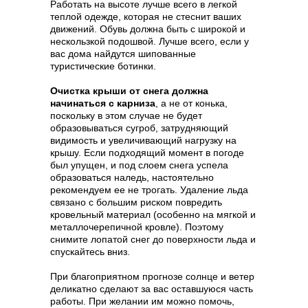
Работать на высоте лучше всего в легкой
теплой одежде, которая не стеснит ваших
движений. Обувь должна быть с широкой и
нескользкой подошвой. Лучше всего, если у
вас дома найдутся шипованные
туристические ботинки.
Очистка крыши от снега должна
начинаться с карниза
, а не от конька,
поскольку в этом случае не будет
образовываться сугроб, затрудняющий
видимость и увеличивающий нагрузку на
крышу. Если подходящий момент в погоде
был упущен, и под слоем снега успела
образоваться наледь, настоятельно
рекомендуем ее не трогать. Удаление льда
связано с большим риском повредить
кровельный материал (особенно на мягкой и
металлочерепичной кровле). Поэтому
снимите лопатой снег до поверхности льда и
спускайтесь вниз.
При благоприятном прогнозе солнце и ветер
деликатно сделают за вас оставшуюся часть
работы. При желании им можно помочь,