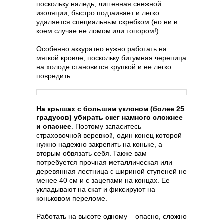
поскольку наледь, лишенная снежной
изоляции, быстро подтаивает и легко
удаляется специальным скребком (но ни в
коем случае не ломом или топором!).
Особенно аккуратно нужно работать на
мягкой кровле, поскольку битумная черепица
на холоде становится хрупкой и ее легко
повредить.
На крышах с большим уклоном (более 25
градусов) убирать снег намного сложнее
и опаснее
. Поэтому запаситесь
страховочной веревкой, один конец которой
нужно надежно закрепить на коньке, а
вторым обвязать себя. Также вам
потребуется прочная металлическая или
деревянная лестница с шириной ступеней не
менее 40 см и с зацепами на концах. Ее
укладывают на скат и фиксируют на
коньковом переломе.
Работать на высоте одному – опасно, сложно