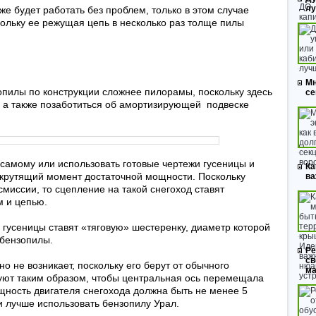
л
е будет работать без проблем, только в этом случае
кольку ее режущая цепь в несколько раз толще пилы
Мн
опилы по конструкции сложнее пилорамы, поскольку здесь
се
е, а также позаботиться об амортизирующей подвеске
 самому или использовать готовые чертежи гусеницы и
Ка
 крутящий момент достаточной мощности. Поскольку
ва
миссии, то сцепление на такой снегоход ставят
 и цепью.
 гусеницы ставят «тяговую» шестеренку, диаметр которой
 бензопилы.
Ре
св
 не возникает, поскольку его берут от обычного
ма
уют таким образом, чтобы центральная ось перемещала
щность двигателя снегохода должна быть не менее 5
и лучше использовать бензопилу Урал.