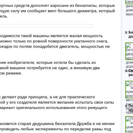
ртных средств дополнят аэросани из бензопилы, которые
ущую силу им сообщает винт большого диаметра, который
ель.
Бе
ходимости такой машины является малая мощность
до
можно только по ровной поверхности укатанного снега,
поездок по полям понадобится двигатель, мощностью не
ие изобретатели, которые хотели бы сделать из
Такой машине потребуется не один, а минимум два
Ск
ном режиме.
ра
 делают ради принципа, а не для практического
ой у его создателя является желание испытать свои силы
По
вариант оригинального использования этого режущего
ид
ановится старая дедушкина бензопила Дружба и не менее
 проводить любые эксперименты по переделке рамы под