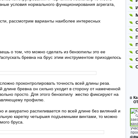
И
лавные условия нормального функционирования агрегата,
И
.
М
ости, рассмотрим варианты наиболее интересных
П
маешь о том, что можно сделать из бензопилы это ее
С
Распускать бревна на брус этим инструментом приходилось
 сложно проконтролировать точность всей длины реза.
й длине бревна он сильно уходит в сторону от намеченной
вольно просто. Для этого бензопилу жестко фиксируют на
Ка
равляющему профилю.
ОТ
о и аккуратно распиливается по всей длине без виляний и
бильную каретку четырьмя подъемными винтами, то можно
мого бруса.
Ду