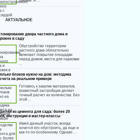
руками. И ...
АКТУАЛЬНОЕ
тонирование двора частного дома и
рожек в саду
Обустройство территории
частного дома обязательно
включает покрытие площадки
перед домом, места для парковки
...
олько блоков нужно на дом: методика
счета на реальном примере
Готовясь к закупке материалов,
грамотный застройщик делает
точный расчет их количества. Без
этой ...
делки из цемента для сада: более 20
ей, инструкции и мастер-классы
Имея дачный участок, всегда
хочется его обустроить, да еще и
как-то по-особенному. Однако ...