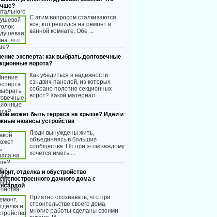
учше?
С этим вопросом сталкиваются
все, кто решился на ремонт в
ванной комнате. Обе ...
ение эксперта: как выбрать долговечные
кционные ворота?
Как убедиться в надежности
сэндвич-панелей, из которых
собрано полотно секционных
ворот? Какой материал ...
кой может быть терраса на крыше? Идеи и
жные нюансы устройства
Люди вынуждены жить,
объединяясь в большие
сообщества. Но при этом каждому
хочется иметь ...
монт, отделка и обустройство
ежепостроенного дачного дома с
нсардой
Приятно осознавать, что при
строительстве своего дома,
многие работы сделаны своими