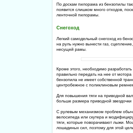
По доскам пилорама из бензопилы такж
появится слишком много отходов, пос
ленточной пилорамы.
Снегоход
Легкий самодельный снегоход из бенз
на руль нужно вынести газ, сцеплени
несущей рамы.
Кроме этого, необходимо разработать
правильно передать на нее от мотора
бензопила не имеет собственной транс
центробежное с поликлиновым ремнем
Для повышения тяги на приводной вал
больше размера приводной звездочки
С рулевым механизмом проблем обычно
велосипеда или скутера и модифицир
тяги, которые поворачивают лыжи. Мо
лошадиных сил, поэтому для этой цел