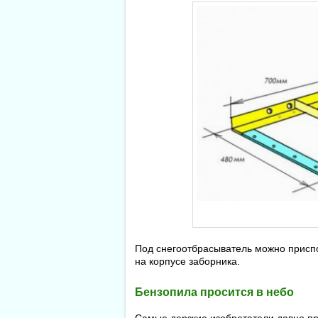
Под снегоотбрасыватель можно приспо
на корпусе заборника.
Бензопила просится в небо
Самые дерзкие изобретатели давно пр