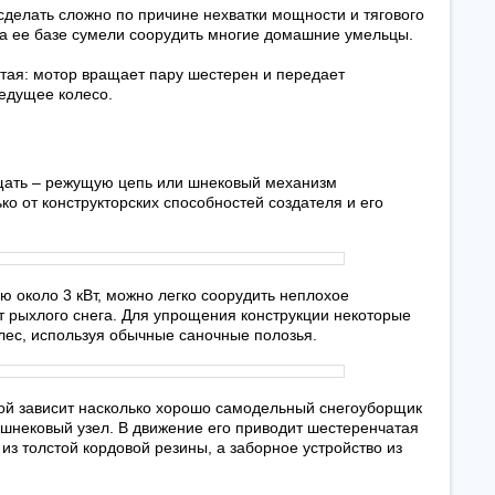
делать сложно по причине нехватки мощности и тягового
 на ее базе сумели соорудить многие домашние умельцы.
тая: мотор вращает пару шестерен и передает
ведущее колесо.
ащать – режущую цепь или шнековый механизм
ко от конструкторских способностей создателя и его
 около 3 кВт, можно легко соорудить неплохое
т рыхлого снега. Для упрощения конструкции некоторые
олес, используя обычные саночные полозья.
рой зависит насколько хорошо самодельный снегоуборщик
 шнековый узел. В движение его приводит шестеренчатая
 из толстой кордовой резины, а заборное устройство из