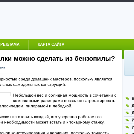
РЕКЛАМА
КАРТА САЙТА
елки можно сделать из бензопилы?
ика
ярностью среди домашних мастеров, поскольку является
льных самодельных конструкций.
Небольшой вес и солидная мощность в сочетании с
компактными размерами позволяет агрегатировать
Д
велосипедом, пилорамой и лебедкой.
Д
ожет изготовить каждый, кто уверенно работает со
и необходимости может встать и к токарному станку.
основ конструирования и черчения, поскольку точность