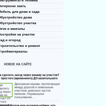
нструменты и техника
нтересно знать
ебель для дома и сада
Обустройство дома
Обустройство участка
Печи и мангалы
остройки на участке
ад и огород
Строительство и ремонт
Стройматериалы
НОВОЕ НА САЙТЕ
к сделать заезд через канаву на участок?
 простого (временного) ДО капитального
Дренажная канава, пролегающая
между дорогой и земельным
участком, довольно частое
явление. Нормальное
пользование ...
шевой уголок или душевая кабина: что