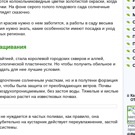
И
ся колокольчиковидные цветки золотистой окраски, когда
чки. На фоне серого голого плодового сада солнечные
И
ядят сказочно.
М
л красив нужно о нем заботится, а работы в саду весьма
я нужно знать, какие особенности имеют посадка и уход
ных регионах.
П
ращивания
С
йтией, стала королевой городских скверов и аллей,
ологической пластичности. Но чтобы получить обильное и
здать для нее лучшие условия.
дпочтение солнечным участкам, но и в полутени форзиция
о, чтобы была защита от преобладающих ветров. Почвы
воздухопроницаемыми, без застоя воды. Тяжелые и кислые
Ка
екрасно растет на известковых почвах.
ОТ
не нуждается в частых поливах, как правило, она
бительно на кустарник действует переувлажнение, застой
 системы.
Ду