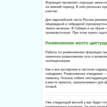
Форзиция проявляет хорошую зимостой
на зимний период. В этих регионах н
участки.
Для европейской части России рекоме
яйцевидной и гибридной (промежуточ
темно-зеленую. В Сибири и на Урале 
промежуточную. При этом нужно тщате
Размножение желто цветущ
Работы по размножению форзиции пров
семенное размножение хоть и возможно
селекционерам.
Как и все кустарники в частном садов
отводками. Размножение отводками —
саженец. Осенью гибкие ниспадающие 
в месте прикопа, пришпиливают для 
почвой.
Уже следующей весной у вас будет го
материнского растения. За лето моло