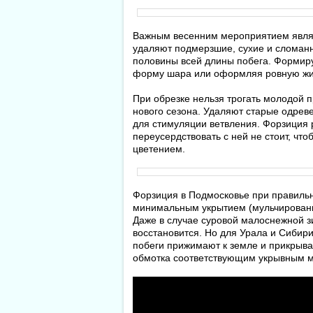
Важным весенним мероприятием являет
удаляют подмерзшие, сухие и сломанн
половины всей длины побега. Формиру
форму шара или оформляя ровную жи
При обрезке нельзя трогать молодой п
нового сезона. Удаляют старые одрев
для стимуляции ветвления. Форзиция р
переусердствовать с ней не стоит, чт
цветением.
Форзиция в Подмосковье при правиль
минимальным укрытием (мульчирование
Даже в случае суровой малоснежной зи
восстановится. Но для Урала и Сибир
побеги прижимают к земле и прикрыва
обмотка соответствующим укрывным 