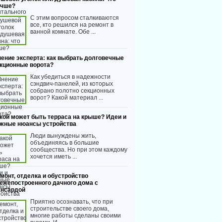
учше?
С этим вопросом сталкиваются
все, кто решился на ремонт в
ванной комнате. Обе ...
ение эксперта: как выбрать долговечные
кционные ворота?
Как убедиться в надежности
сэндвич-панелей, из которых
собрано полотно секционных
ворот? Какой материал ...
кой может быть терраса на крыше? Идеи и
жные нюансы устройства
Люди вынуждены жить,
объединяясь в большие
сообщества. Но при этом каждому
хочется иметь ...
монт, отделка и обустройство
ежепостроенного дачного дома с
нсардой
Приятно осознавать, что при
строительстве своего дома,
многие работы сделаны своими