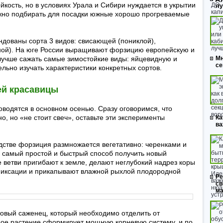
кость, но в условиях Урала и Сибири нуждается в укрытии
л
ужно подбирать для посадки южные хорошо прогреваемые
ндованы сорта 3 видов: свисающей (пониклой),
ной). На юге России выращивают форзицию европейскую и
лучше сажать самые зимостойкие виды: яйцевидную и
Мн
се
льно изучать характеристики конкретных сортов.
ей красавицы
одятся в основном осенью. Сразу оговоримся, что
, но «не стоит свеч», оставьте эти эксперименты
Ка
ва
одстве форзиция размножается вегетативно: черенками и
 самый простой и быстрый способ получить новый
ветви пригибают к земле, делают неглубокий надрез коры
фиксации и прикапывают влажной рыхлой плодородной
Ре
св
ма
товый саженец, который необходимо отделить от
дое растение сформирует мощную корневую систему, и по