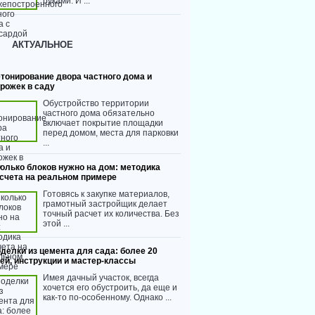
руками. И ...
АКТУАЛЬНОЕ
тонирование двора частного дома и
рожек в саду
Обустройство территории
частного дома обязательно
включает покрытие площадки
перед домом, места для парковки
...
олько блоков нужно на дом: методика
счета на реальном примере
Готовясь к закупке материалов,
грамотный застройщик делает
точный расчет их количества. Без
этой ...
делки из цемента для сада: более 20
ей, инструкции и мастер-классы
Имея дачный участок, всегда
хочется его обустроить, да еще и
как-то по-особенному. Однако ...