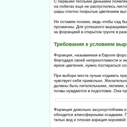
С первыми теплыми деньками появляют
на побегах еще не распустились листо
шары плотно покрытые цветением выгл
Но оставим поэзию, ведь чтобы сад бы
прозаичны. Для успешного выращивани
за форзицией в открытом грунте в раз
Требования к условиям вы
Форзиция, называемая в Европе форса
благодаря своей неприхотливости и эк
яркое цветения, нужно постараться со
При выборе места лучше отдавать пре
чувствует себя привольно. Желательн
должны быть питательными, легкими, 
почвы нуждаются в подготовке. Она пр
Форзиция довольно засухоустойчива и 
обходится атмосферными осадками. Гу
талых вод и плохая аэрация корневой