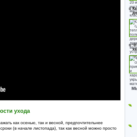
Ка
до
Чт
ха
МЫ
ости ухода
жать как осенью, так и весной, предпочтительнее
сроки (в начале листопада), так как весной можно просто