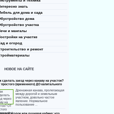
нструменты и техника
нтересно знать
ебель для дома и сада
Обустройство дома
Обустройство участка
Печи и мангалы
остройки на участке
ад и огород
Строительство и ремонт
Стройматериалы
НОВОЕ НА САЙТЕ
к сделать заезд через канаву на участок?
 простого (временного) ДО капитального
Дренажная канава, пролегающая
между дорогой и земельным
участком, довольно частое
явление. Нормальное
пользование ...
шевой уголок или душевая кабина: что