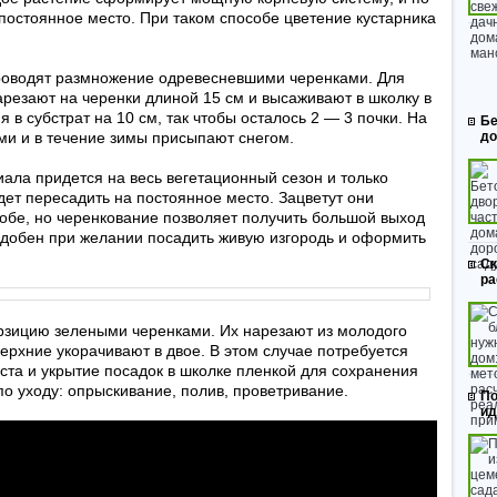
постоянное место. При таком способе цветение кустарника
проводят размножение одревесневшими черенками. Для
арезают на черенки длиной 15 см и высаживают в школку в
я в субстрат на 10 см, так чтобы осталось 2 — 3 почки. На
Бе
ми и в течение зимы присыпают снегом.
до
ала придется на весь вегетационный сезон и только
т пересадить на постоянное место. Зацветут они
собе, но черенкование позволяет получить большой выход
удобен при желании посадить живую изгородь и оформить
Ск
ра
рзицию зелеными черенками. Их нарезают из молодого
верхние укорачивают в двое. В этом случае потребуется
ста и укрытие посадок в школке пленкой для сохранения
по уходу: опрыскивание, полив, проветривание.
По
ид