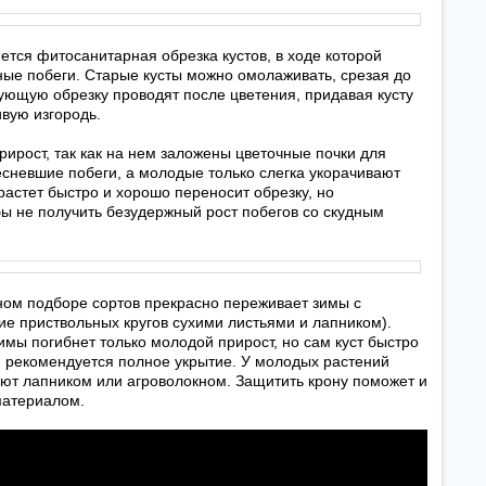
ся фитосанитарная обрезка кустов, в ходе которой
ые побеги. Старые кусты можно омолаживать, срезая до
ющую обрезку проводят после цветения, придавая кусту
вую изгородь.
рирост, так как на нем заложены цветочные почки для
есневшие побеги, а молодые только слегка укорачивают
астет быстро и хорошо переносит обрезку, но
обы не получить безудержный рост побегов со скудным
ном подборе сортов прекрасно переживает зимы с
 приствольных кругов сухими листьями и лапником).
мы погибнет только молодой прирост, но сам куст быстро
и рекомендуется полное укрытие. У молодых растений
ют лапником или агроволокном. Защитить крону поможет и
материалом.