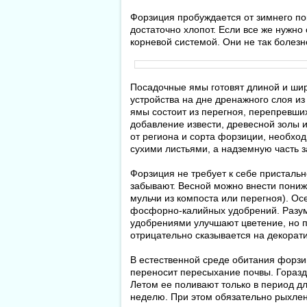
Форзиция пробуждается от зимнего пок
достаточно хлопот. Если все же нужно
корневой системой. Они не так болез
Посадочные ямы готовят длиной и шир
устройства на дне дренажного слоя и
ямы состоит из перегноя, перепревших
добавление извести, древесной золы и
от региона и сорта форзиции, необход
сухими листьями, а надземную часть
Форзиция не требует к себе пристальн
забывают. Весной можно внести пониж
мульчи из компоста или перегноя). О
фосфорно-калийных удобрений. Разу
удобрениями улучшают цветение, но п
отрицательно сказывается на декорати
В естественной среде обитания форзи
переносит пересыхание почвы. Гораздо
Летом ее поливают только в период дл
неделю. При этом обязательно рыхлен