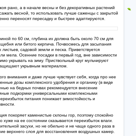
оя рано, а в начале весны и без декоративных растений
 сажать весной, то использовать лучше саженцы с закрытой
ненно переносят пересадку и быстрее адаптируются.
иной по 60 см, глубина их должна быть около 70 см для
з щебня или битого кирпича. Почвосмесь для засыпания
 листьев, садовой земли и песка. Приветствуется
ли мела. Осенние посадки в первый год, вне зависимости
имо укрывать на зиму. Приствольный круг мульчируют
 защищают укрывным материалом.
ого внимания и даже лучше чувствует себя, когда про нее
енные дозы комплексного удобрения и органику (в виде
сенью на бедных почвах рекомендуется внесение
мные подкормки универсальными комплексными
ереизбыток питания понижает зимостойкость и
вности.
ция покоряет каменистые склоны гор, поэтому спокойно
 хуже на ее состоянии сказывается переизбыток влаги.
ительной засухи, но не обильно и не чаще одного раза в
ие верхнего слоя для восстановления воздушных камер.