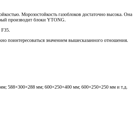
тойкостью. Морозостойкость газоблоков достаточно высока. Она
оторый производит блоки YTONG.
 F35.
жно поинтересоваться значением вышесказанного отношения.
 мм; 588×300×288 мм; 600×250×400 мм; 600×250×250 мм и т.д.