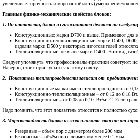
увеличивает прочность и морозостойкость (уменьшением колич
Главные физико-механические свойства блоков:
1. По плотности, блоки из газосиликата делятся на следующ
Конструкционные: марки D700 и выше. Применяют для во
Конструкционно-теплоизоляционные: марки D500, D600, D
изделия марки D500 у некоторых изготовителей относят
Теплоизоляционные: не выше марки D400. Этот вид газоб
Следует упомянуть, что профессионалы-практики советуют: исп
Наверно, стоит прислушаться к этому совету.
2. Показатель теплопроводности зависит от предназначени
Конструкционные марки имеют теплопроводность от 0,18 
Конструкционно-теплоизоляционные – от 0,12 до 0,18 Вт
Теплоизоляционные – от 0,08 до 0,10 Вт/м·°С. Если сравн
Надо помнить, что этот показатель относится к полностью сух
3. Морозостойкость блоков из газосиликата зависит от хар
Резервные – объём пор с диаметром более 200 мкм
Безопасные – объём пор с диаметром менее 0,1 мкм