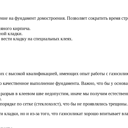
ение на фундамент домостроения. Позволяет сократить время стро
няного кирпича.
ной кладки.
 вести кладку на специальных клеях.
очих с высокой квалификацией, имеющих опыт работы с газосили
о качественное выполнение фундамента. Важно, что бы у основан
: разрыв в клеевом шве недопустим, иначе мы получим естествен
.
порядке по сетке (стеклохолст), что бы не проявлялись трещины
и кладки, но и из-за того, что газосиликат хорошо впитывает вл