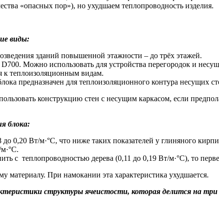
ества «опасных пор»), но ухудшаем теплопроводность изделия.
ие виды:
зведения зданий повышенной этажности – до трёх этажей.
700. Можно использовать для устройства перегородок и несущи
ся к теплоизоляционным видам.
лока предназначен для теплоизоляционного контура несущих ст
ользовать конструкцию стен с несущим каркасом, если предполаг
я блока:
до 0,20 Вт/м·°С, что ниже таких показателей у глиняного кирпи
/м·°С.
ить с теплопроводностью дерева (0,11 до 0,19 Вт/м·°С), то перве
ому материалу. При намокании эта характеристика ухудшается.
актеристики структуры ячеистости, которая делится на три 