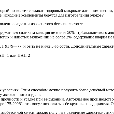
торый позволяет создавать здоровый микроклимат в помещении,
е исходные компоненты берутся для изготовления блоков?
овлению изделий из ячеистого бетона» состоит:
ержанием силиката кальция не менее 50%., трёхкальциевого алю
истых и илистых включений не более 2%, содержание кварца не 
Т 9179—77, и быть не ниже 3-го сорта. Дополнительные характе
ПАП- 1 или ПАП-2
ых условиях. Этим способом можно получить более дешёвый матер
у автоклавного изделия.
рочности и усадке при высыхании. Автоклавное производство 
ре 175-200ºС, что могут позволить себе крупные предприятия. О
газобетонной смеси, можно получить различные характеристики