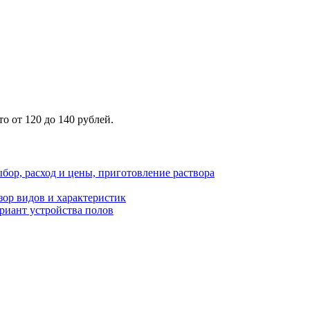
о от 120 до 140 рублей.
ыбор, расход и цены, приготовление раствора
зор видов и характеристик
риант устройства полов