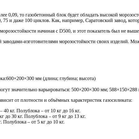
лее 0,09, то газобетонный блок будет обладать высокой морозос
50, 75 и даже 100 циклов. Как, например, Саратовский завод, к
орозостойкости начиная с D500, и этот показатель был не выше
ой заводами-изготовителями морозостойкости своих изделий. Мо
ка:600×200×300 мм (длина; глубина; высота)
могут значительно варьироваться: 500×200×300 мм; 588×150×288
зависит от плотности и объёмных характеристик газосиликата:
40 кг. Полублока – от 10 кг до 16 кг.
до 30 кг. Полублока – от 9 кг до 13 кг.
 Полублока – от 5 кг до 10 кг.