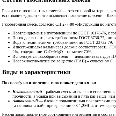
Блоки из газосиликатных смесей — это стеновой материал, ко
есть здание «дышит», что исключает появление плесени. Каки
Газобетонная смесь, согласно СН 277-80 «Инструкция по изгот
Портландцемент, изготовленный по ГОСТ 10178-76, с сод
Песок должен отвечать требованиям ГОСТ 8736-77, глин
Вода с техническими требованиями по ГОСТ 23732-79.
Известь-кипелка кальциевая должна соответствовать ГОС
2%, содержание СаО+МgО – не менее 70%.
Используется газообразователь — алюминиевая пудра 
Поверхностно-активное вещество (ПАВ) – сульфонол С.
Виды и характеристики
По способу изготовления газосиликат делится на:
Неавтоклавный
– рабочая смесь застывает в естественн
прочности, а усадка при высыхании в пять раз выше, чем 
Автоклавный
— блоки с повышенными показателями по п
газосиликата идёт при давлении 0,8-1,2МПа, и температу
Рассчитывая процентное соотношение ингредиентов в составе 