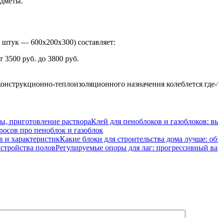
едметы.
8 штук — 600х200х300) составляет:
3500 руб. до 3800 руб.
конструкционно-теплоизоляционного назначения колеблется где-т
Клей для пеноблоков и газоблоков: в
осов про пеноблок и газоблок
Какие блоки для строительства дома лучше: об
Регулируемые опоры для лаг: прогрессивный ва