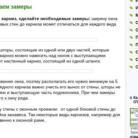
И
лаем замеры
И
М
 карниз, сделайте необходимые замеры:
ширину окна
овых стен до карниза может отличаться для каждого вида
П
шторы, состоящие из одной или двух частей, которые
С
 карниз можно навесить над окном с выступающими
ет настенный карниз, состоящий из одной штанги.
ыванию окна, поэтму располагать его нужно минимум на 5
дного карниза важно учесть его вынос от стены, шторы не
рею и выступающую часть подоконника. При чем замеры
о к окну ряда.
Ка
ОТ
у стены с оконным проемом: от одной боковой стены до
йна занавеса. Так некоторые виды карнизов, например для
венно к оконной раме.
Ду