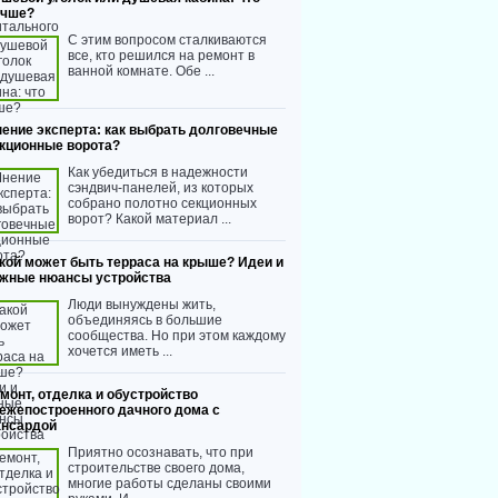
учше?
С этим вопросом сталкиваются
все, кто решился на ремонт в
ванной комнате. Обе ...
ение эксперта: как выбрать долговечные
кционные ворота?
Как убедиться в надежности
сэндвич-панелей, из которых
собрано полотно секционных
ворот? Какой материал ...
кой может быть терраса на крыше? Идеи и
жные нюансы устройства
Люди вынуждены жить,
объединяясь в большие
сообщества. Но при этом каждому
хочется иметь ...
монт, отделка и обустройство
ежепостроенного дачного дома с
нсардой
Приятно осознавать, что при
строительстве своего дома,
многие работы сделаны своими