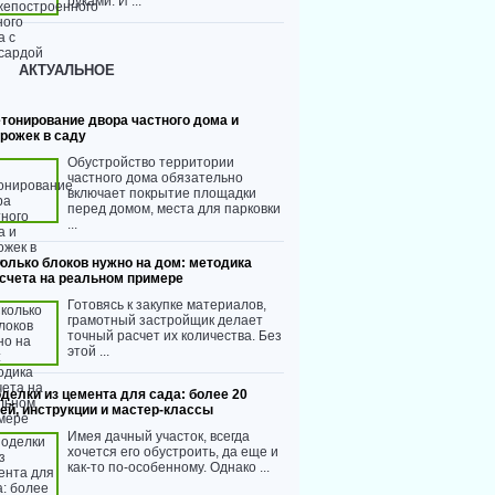
руками. И ...
АКТУАЛЬНОЕ
тонирование двора частного дома и
рожек в саду
Обустройство территории
частного дома обязательно
включает покрытие площадки
перед домом, места для парковки
...
олько блоков нужно на дом: методика
счета на реальном примере
Готовясь к закупке материалов,
грамотный застройщик делает
точный расчет их количества. Без
этой ...
делки из цемента для сада: более 20
ей, инструкции и мастер-классы
Имея дачный участок, всегда
хочется его обустроить, да еще и
как-то по-особенному. Однако ...