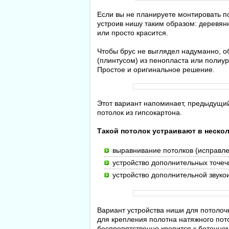
Если вы не планируете монтировать по
устроив нишу таким образом: деревянн
или просто красится.
Чтобы брус не выглядел надуманно, о
(плинтусом) из пенопласта или полиур
Простое и оригинальное решение.
Этот вариант напоминает, предыдущий.
потолок из гипсокартона.
Такой потолок устраивают в нескол
выравнивание потолков (исправле
устройство дополнительных точеч
устройство дополнительной звуко
Вариант устройства ниши для потолоч
для крепления полотна натяжного пото
беспрепятственно крепится к бетонно