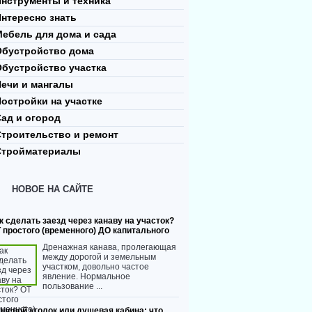
нструменты и техника
нтересно знать
ебель для дома и сада
Обустройство дома
Обустройство участка
Печи и мангалы
остройки на участке
ад и огород
Строительство и ремонт
Стройматериалы
НОВОЕ НА САЙТЕ
к сделать заезд через канаву на участок?
 простого (временного) ДО капитального
Дренажная канава, пролегающая
между дорогой и земельным
участком, довольно частое
явление. Нормальное
пользование ...
шевой уголок или душевая кабина: что