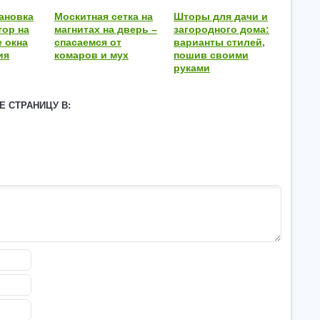
ановка
Москитная сетка на
Шторы для дачи и
ор на
магнитах на дверь –
загородного дома:
 окна
спасаемся от
варианты стилей,
ия
комаров и мух
пошив своими
руками
Е СТРАНИЦУ В: