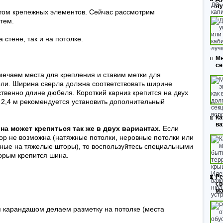
л
том крепежных элементов. Сейчас рассмотрим
тем.
 стене, так и на потолке.
Мн
се
ечаем места для крепления и ставим метки для
ли. Ширина сверла должна соответствовать ширине
твенно длине дюбеля. Короткий карниз крепится на двух
 2,4 м рекомендуется установить дополнительный
Ка
ва
а может крепиться так же в двух вариантах.
Если
тор не возможна (натяжные потолки, неровные потолки или
анные на тяжелые шторы), то воспользуйтесь специальными
орым крепится шина.
Ре
св
ма
 карандашом делаем разметку на потолке (места