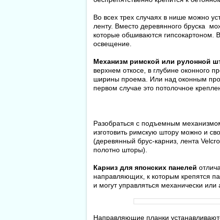
Во всех трех случаях в нише можно у
ленту. Вместо деревянного бруска мо
которые обшиваются гипсокартоном. В
освещение.
Механизм римской или рулонной ш
верхнем откосе, в глубине оконного п
ширины проема. Или над оконным прое
первом случае это потолочное креплен
Разобраться с подъемным механизмом
изготовить римскую штору можно и с
(деревянный брус-карниз, лента Velc
полотно шторы).
Карниз для японских панелей
отлича
направляющих, к которым крепятся па
и могут управляться механически или 
Направляющие планки устанавливаютс