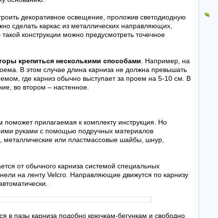
строить декоративное освещение, проложив светодиодную
жно сделать каркас из металлических направляющих,
 такой конструкции можно предусмотреть точечное
торы крепиться несколькими способами
. Например, на
роема. В этом случае длина карниза не должна превышать
мом, где карниз обычно выступает за проем на 5-10 см. В
ие, во втором – настенное.
 поможет прилагаемая к комплекту инструкция. Но
воими руками с помощью подручных материалов
ro, металлические или пластмассовые шайбы, шнур,
ется от обычного карниза системой специальных
нели на ленту Velcro. Направляющие движутся по карнизу
автоматически.
я в пазы карниза подобно крючкам-бегункам и свободно