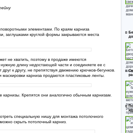
тейну
 поворотными элементами. По краям карниза
Бе
ки, заглушками круглой формы закрываются места
до
жет не хватить, поэтому в продаже имеются
 нужную длину недостающей части и соединяете ее с
 друг к другу, не препятствуя движению крючков-бегунков.
Ск
ра
 маскировки карниза продаются пластиковые ленты.
е карнизы. Крепятся они аналогично обычным карнизам.
По
ид
отреть специальную нишу для монтажа потолочного
к можно скрыть потолочный карниз.