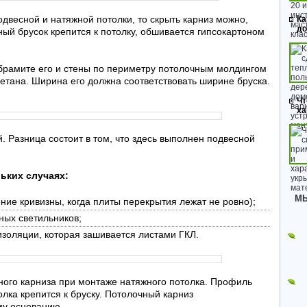
двесной и натяжной потолки, то скрыть карниз можно,
Ка
до
ый брусок крепится к потолку, обшивается гипсокартоном
брамите его и стены по периметру потолочным молдингом
етана. Ширина его должна соответствовать ширине бруска.
Чт
ха
 Разница состоит в том, что здесь выполнен подвесной
ьких случаях:
МЫ
ние кривизны, когда плиты перекрытия лежат не ровно);
ных светильников;
изоляции, которая зашивается листами ГКЛ.
ного карниза при монтаже натяжного потолка. Профиль
лка крепится к бруску. Потолочный карниз
му основанию.