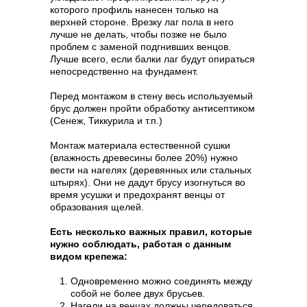
которого профиль нанесен только на
верхней стороне. Врезку лаг пола в него
лучше не делать, чтобы позже не было
проблем с заменой подгнивших венцов.
Лучше всего, если балки лаг будут опираться
непосредственно на фундамент.
Перед монтажом в стену весь используемый
брус должен пройти обработку антисептиком
(Сенеж, Тиккурила и т.п.)
Монтаж материала естественной сушки
(влажность древесины более 20%) нужно
вести на нагелях (деревянных или стальных
штырях). Они не дадут брусу изогнуться во
время усушки и предохранят венцы от
образования щелей.
Есть несколько важных правил, которые
нужно соблюдать, работая с данным
видом крепежа:
Одновременно можно соединять между
собой не более двух брусьев.
Нагели на венцах должны чередоваться