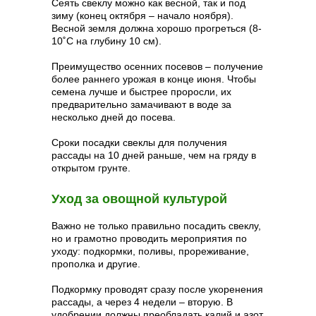
Сеять свеклу можно как весной, так и под
зиму (конец октября – начало ноября).
Весной земля должна хорошо прогреться (8-
10˚С на глубину 10 см).
Преимущество осенних посевов – получение
более раннего урожая в конце июня. Чтобы
семена лучше и быстрее проросли, их
предварительно замачивают в воде за
несколько дней до посева.
Сроки посадки свеклы для получения
рассады на 10 дней раньше, чем на гряду в
открытом грунте.
Уход за овощной культурой
Важно не только правильно посадить свеклу,
но и грамотно проводить мероприятия по
уходу: подкормки, поливы, прореживание,
прополка и другие.
Подкормку проводят сразу после укоренения
рассады, а через 4 недели – вторую. В
удобрении должны преобладать калий и азот.