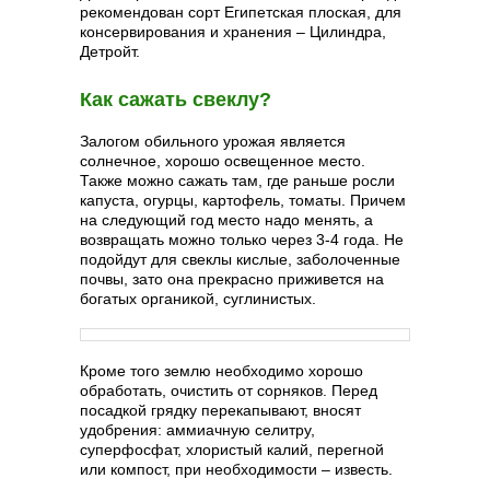
рекомендован сорт Египетская плоская, для
консервирования и хранения – Цилиндра,
Детройт.
Как сажать свеклу?
Залогом обильного урожая является
солнечное, хорошо освещенное место.
Также можно сажать там, где раньше росли
капуста, огурцы, картофель, томаты. Причем
на следующий год место надо менять, а
возвращать можно только через 3-4 года. Не
подойдут для свеклы кислые, заболоченные
почвы, зато она прекрасно приживется на
богатых органикой, суглинистых.
Кроме того землю необходимо хорошо
обработать, очистить от сорняков. Перед
посадкой грядку перекапывают, вносят
удобрения: аммиачную селитру,
суперфосфат, хлористый калий, перегной
или компост, при необходимости – известь.