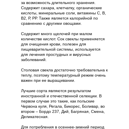
за возможность длительного хранения.
Содержит сахара, клетчатку, органические
кислоты, минеральные соли, витамины С, В,
В2, Р, РР. Также является калорийной по
сравнению с другими овощами.
Содержит много щелочей при малом
количестве кислот. Сок свеклы применяется
для очищения крови, полезен для
пищеварительной системы, используется
для лечения простудных и вирусных
заболеваний.
Столовая свекла достаточно требовательна к
теплу, поэтому температурный режим очень
важен при ее выращивании.
Лучшие сорта являются результатом
иностранной и отечественной селекции. В
первом случае это такие, как польские
Червона куля, Регала, Бикорес, Боливар, во
втором – Бордо 237, Дий, Багряная, Смена,
Деликатесная.
Для потребления в осеннее-зимний период