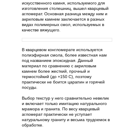
искусственного камня, используемого для
изготовления столешниц, вышел кварцевый
агломерат. Основная разница между ним и
акриловым камнем заключается в разных
видах полимерных смол, используемых в
качестве вяжущего.
В кварцевом конгломерате используется
полиэфирная смола, более известная нам
под названием эпоксидная. Данный
материал по сравнению с акриловым
камнем более жесткий, прочный и
термостойкий (до +150 С), поэтому
практически не боится царапин и горячей
посуды.
Выбор текстур у него сравнительно невелик
и включает только имитацию натурального
мрамора и гранита. По весу кварцевый
агломерат практически не уступает
натуральному граниту и весьма трудоемок в
обработке.