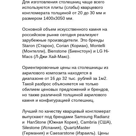
Для изготовления столешниц чаще всего
используются плиты (слэбы) кварцевого
конгломерата толщиной от 20 до 30 мм и
размером 1400х3050 мм.
Основной объем искусственного камня на
российском рынке сегодня реализуют
зарубежные производители. Это бренды
Staron (Старон), Corian (Кориан), Montelli
(Монтелли), Bienstone (Биенстоун) и LG Hi-
Macs (Л-Джи Хай-Макс).
Ориентировочные цены на столешницы из
акрилового композита находятся в
диапазоне от 16 до 32 тыс. рублей за 1м2.
Такой разброс объясняется не только
обилием ценовых предложений и брендов,
но также различной толщиной акрилового
камня и конфигурацией столешниц.
Лучший по качеству кварцевый конгломерат
выпускают под брендами Samsung Radianz
и HanStone (Южная Корея), Cambria (США),
Silestone (Испания), QuartzMaster
(Германия) и Caesarstone (Израиль). Цены