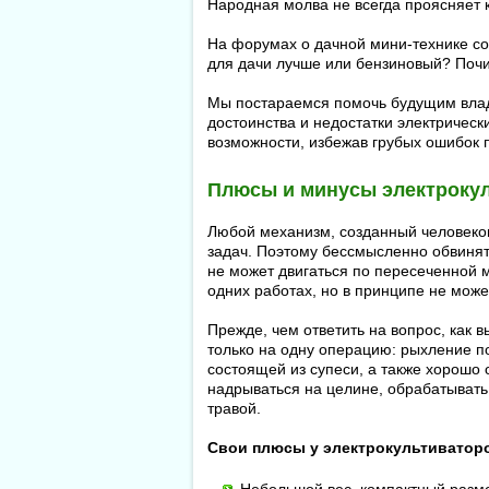
Народная молва не всегда проясняет к
На форумах о дачной мини-технике со
для дачи лучше или бензиновый? Почи
Мы постараемся помочь будущим влад
достоинства и недостатки электрическ
возможности, избежав грубых ошибок п
Плюсы и минусы электроку
Любой механизм, созданный человеком
задач. Поэтому бессмысленно обвинять
не может двигаться по пересеченной м
одних работах, но в принципе не може
Прежде, чем ответить на вопрос, как в
только на одну операцию: рыхление п
состоящей из супеси, а также хорошо 
надрываться на целине, обрабатывать 
травой.
Свои плюсы у электрокультиваторо