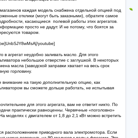
т-магазинов каждая модель снабжена отдельной опцией под
рженные отклики (могут быть заказными), обратите самое
одробности, касающиеся полевой работы этих агрегатов.
формацию просто не дадут. И не потому, что боятся за
тересуются товаром.
ube]UnbSJY8wMsA[/youtube]
о в агрегат неудобно заливать масло. Для этого
ьтиватора небольшое отверстие с заглушкой. В некоторых
ена масла (заводской заправки хватает на весь срок
вную горловину.
е внимание на такую дополнительную опцию, как
ьтиватором вы сможете дольше работать, не испытывая
чтительнее для этого агрегата, вам не ответит никто. По
едачи практически равноценны. Червячные «поголовно»
а моделях с двигателем от 1,8 до 2,1 кВт можно встретить
ся расположением приводного вала электромотора. Если
т нужно повернуть на 90 градусов к валу с фрезами. Это