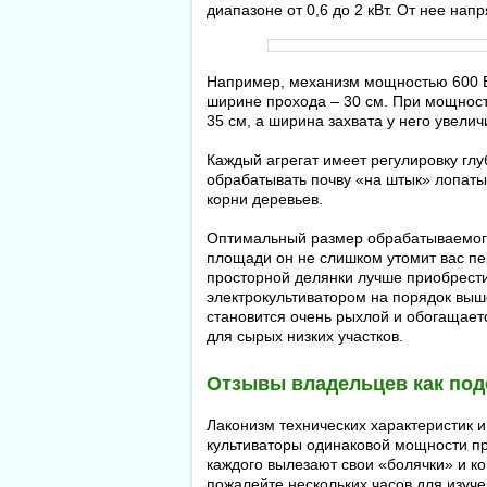
диапазоне от 0,6 до 2 кВт. От нее на
Например, механизм мощностью 600 В
ширине прохода – 30 см. При мощности
35 см, а ширина захвата у него увелич
Каждый агрегат имеет регулировку гл
обрабатывать почву «на штык» лопаты,
корни деревьев.
Оптимальный размер обрабатываемого 
площади он не слишком утомит вас пе
просторной делянки лучше приобрести
электрокультиватором на порядок выш
становится очень рыхлой и обогащает
для сырых низких участков.
Отзывы владельцев как под
Лаконизм технических характеристик и
культиваторы одинаковой мощности при
каждого вылезают свои «болячки» и ко
пожалейте нескольких часов для изуче