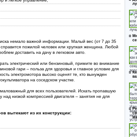
р и легкое управление;
л
Мн
се
писка немало важной информации. Малый вес (от 7 до 35
ко справится пожилой человек или хрупкая женщина. Любой
облем доставить на дачу в легковом авто.
брать электрический или бензиновый, примите во внимание
зиновой гари – польза для здоровья и главное условие для
Ка
ость электромотора высоко оценят те, кто вынужден
ва
окультиватора на соседском участке.
емаловажный для всех пользователей. Искать пропавшую
ву над низкой компрессией двигателя – занятия не для
Ре
ов вытекают из их конструкции:
св
ма