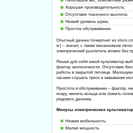
Небольшой вес, компактный разме
Хорошая производительность;
Отсутствие токсичного выхлопа;
Низкий уровень шума;
Простое обслуживание.
Опытный дачник почерпнет из этого с
кг) – значит, с таким механизмом лег
электрический рыхлитель можно без пр
Решая для себя какой культиватор вы
фактор экологичности. Отсутствие бен
работы в закрытой теплице. Малошумн
часами слушать треск и завывания мот
Простота в обслуживании – фактор, н
искру, менять кольца или ломать голо
рядового дачника.
Минусы электрических культиватор
Низкая мобильность;
Малая мощность.