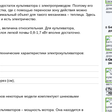
едостаток культиватора с электроприводом. Поэтому его
стка, где с помощью переноски зону действия можно
тимальный объект для такого механизма – теплица. Здесь
и есть электричество.
Бе
 величина относительная. Для культиватора,
до
лоя легкой почвы 0,8-1,7 кВт вполне достаточно.
хнические характеристики электрокультиваторов:
Ск
ра
рез (см);
По
ид
дков некоторые модели комплектуют шнековыми
ультиваторов – мощность мотора. Она находится в