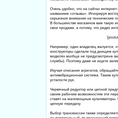
Очень удобно, что на сайтах интерне
названием «отзывы». Игнорируя восто
серьезное внимание на технические п
В большинстве магазинов вам такую ин
свои продажи, а потому, что редко ин
[yout
Например, один владелец жалуется, чт
конструкторы сделали под днищем кул
моделях вообще не предусмотрена зам
службы). Поэтому даже не ищете зали
Изучая описания агрегатов, обращайт
антивибрационная система. Таким кул
усталости рук.
Червячный редуктор или цепной предпо
своим рабочим возможностям эти пер
ставят на маломощные культиваторы. Н
цепную передачу.
Выбор трансмиссии также определяет
он вертикальный, то вращающий момен