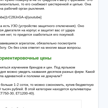
оризонтально, то его снабжают шестеренкой и цепью. Она
на рабочий орган рыхления.
ube]1rC28JnGA-s[/youtube]
ра есть УЗО (устройство защитного отключения). Оно
оя двигателя на корпус и защитит вас от удара
ия нет, то придется озаботиться его покупкой.
равившимся агрегатом, обязательно посмотрите
оту. Он без слов ответит на многие ваши вопросы.
 ориентировочные цены
аняться изучением брендов и цен. Под ярлыком
одня можно увидеть названия десятков разных фирм. Какой
ла адекватной и поломки не докучали?
 больше 1-2 соток, то можно сэкономить, купив бюджетную
0 тысяч рублей. В этой категории находятся культиваторы
(ET750-30, ET1200-40).