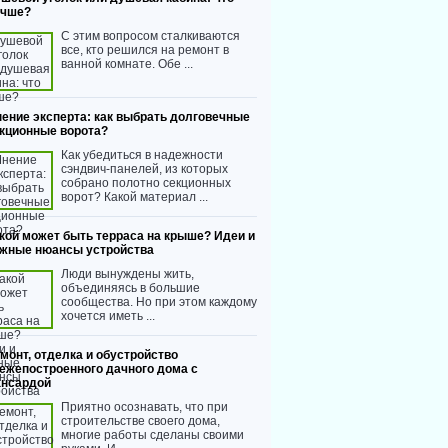
учше?
С этим вопросом сталкиваются
все, кто решился на ремонт в
ванной комнате. Обе ...
ение эксперта: как выбрать долговечные
кционные ворота?
Как убедиться в надежности
сэндвич-панелей, из которых
собрано полотно секционных
ворот? Какой материал ...
кой может быть терраса на крыше? Идеи и
жные нюансы устройства
Люди вынуждены жить,
объединяясь в большие
сообщества. Но при этом каждому
хочется иметь ...
монт, отделка и обустройство
ежепостроенного дачного дома с
нсардой
Приятно осознавать, что при
строительстве своего дома,
многие работы сделаны своими