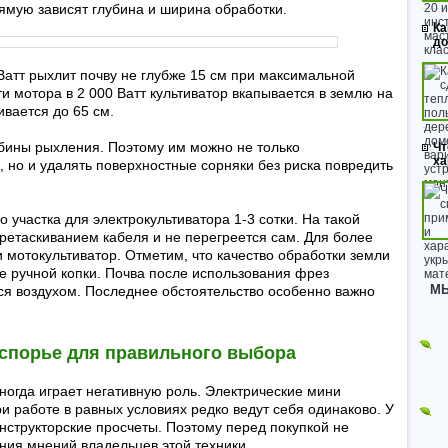
прямую зависят глубина и ширина обработки.
Ка
до
атт рыхлит почву не глубже 15 см при максимальной
 мотора в 2 000 Ватт культиватор вкапывается в землю на
ивается до 65 см.
убины рыхления. Поэтому им можно не только
Чт
ха
 но и удалять поверхностные сорняки без риска повредить
участка для электрокультиватора 1-3 сотки. На такой
ретаскиванием кабеля и не перегреется сам. Для более
 мотокультиватор. Отметим, что качество обработки земли
е ручной копки. Почва после использования фрез
МЫ
ся воздухом. Последнее обстоятельство особенно важно
спорье для правильного выбора
ногда играет негативную роль. Электрические мини
 работе в равных условиях редко ведут себя одинаково. У
нструкторские просчеты. Поэтому перед покупкой не
ния мнений владельцев этой техники.