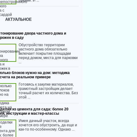
руками. И ...
АКТУАЛЬНОЕ
тонирование двора частного дома и
рожек в саду
Обустройство территории
частного дома обязательно
включает покрытие площадки
перед домом, места для парковки
...
олько блоков нужно на дом: методика
счета на реальном примере
Готовясь к закупке материалов,
грамотный застройщик делает
точный расчет их количества. Без
этой ...
делки из цемента для сада: более 20
ей, инструкции и мастер-классы
Имея дачный участок, всегда
хочется его обустроить, да еще и
как-то по-особенному. Однако ...