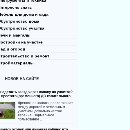
нструменты и техника
нтересно знать
ебель для дома и сада
Обустройство дома
Обустройство участка
Печи и мангалы
остройки на участке
ад и огород
Строительство и ремонт
Стройматериалы
НОВОЕ НА САЙТЕ
к сделать заезд через канаву на участок?
 простого (временного) ДО капитального
Дренажная канава, пролегающая
между дорогой и земельным
участком, довольно частое
явление. Нормальное
пользование ...
шевой уголок или душевая кабина: что