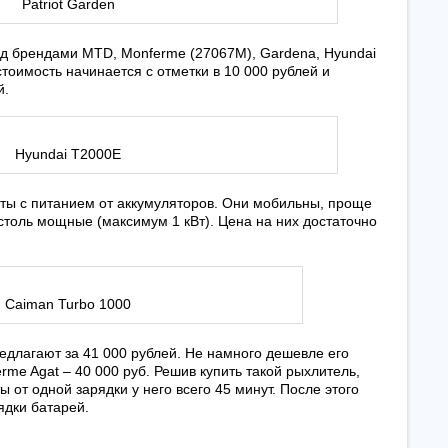
Patriot Garden
од брендами MTD, Monferme (27067M), Gardena, Hyundai
 стоимость начинается с отметки в 10 000 рублей и
й.
Hyundai T2000E
ты с питанием от аккумуляторов. Они мобильны, проще
 столь мощные (максимум 1 кВт). Цена на них достаточно
Caiman Turbo 1000
длагают за 41 000 рублей. Не намного дешевле его
me Agat – 40 000 руб. Решив купить такой рыхлитель,
 от одной зарядки у него всего 45 минут. После этого
ядки батарей.